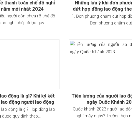
về thanh toán chế độ nghỉ
Những lưu ý khi đơn phư
 năm mới nhất 2024
dứt hợp đồng lao động the
lao động 2019
hiều người còn chưa rõ chế độ
1. Đơn phương chấm dứt hợp đ
oán nghỉ phép được quy...
Đơn phương chấm dứt.
ao động là gì? Khi ký kết
Tiền lương của người lao đ
lao động người lao động
ngày Quốc Khánh 2
 những vấn đề gì theo Bộ
Quốc khánh 2023 người lao độ
 lao động là gì? Hợp đồng lao
ật lao động 2019
nghỉ mấy ngày? Trường hợp ngư
 được quy định theo...