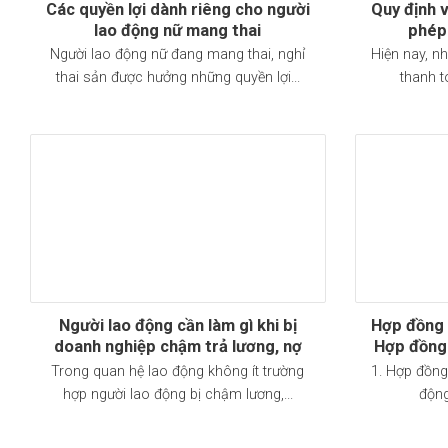
Các quyền lợi dành riêng cho người
Quy định 
lao động nữ mang thai
phép
Người lao động nữ đang mang thai, nghỉ
Hiện nay, n
thai sản được hưởng những quyền lợi...
thanh t
Người lao động cần làm gì khi bị
Hợp đồng l
doanh nghiệp chậm trả lương, nợ
Hợp đồng 
lương theo quy định Bộ luật lao
cần lưu ý
Trong quan hệ lao động không ít trường
1. Hợp đồng
đông 2019
lu
hợp người lao động bị chậm lương,...
động