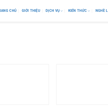
RANG CHỦ
GIỚI THIỆU
DỊCH VỤ
KIẾN THỨC
NGHỀ 
LUẬT LAO ĐỘNG