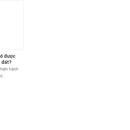
 có được
g đất?
 hiện hành
...