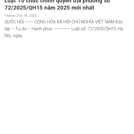
Luật Tổ chức chính quyền địa phương số
72/2025/QH15 năm 2025 mới nhất
Tháng Chín 18, 2025
QUỐC HỘI ——- CỘNG HÒA XÃ HỘI CHỦ NGHĨA VIỆT NAM Độc
lập – Tự do – Hạnh phúc ————— Luật số: 72/2025/QH15 Hà
Nội, ngày...