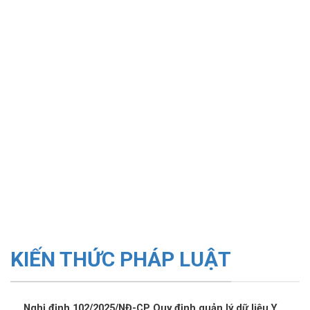
KIẾN THỨC PHÁP LUẬT
Nghị định 102/2025/NĐ-CP Quy định quản lý dữ liệu Y