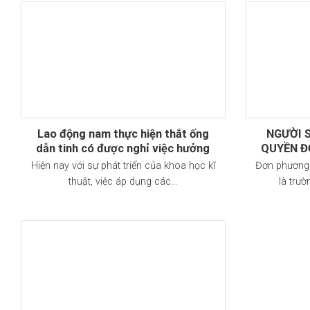
Lao động nam thực hiện thắt ống
NGƯỜI 
dẫn tinh có được nghỉ việc hưởng
QUYỀN Đ
chế độ thai sản không? Quy định mới
HỢP
Hiện nay với sự phát triển của khoa học kĩ
Đơn phương
nhất năm 2023 về chế độ thai sản?
thuật, việc áp dụng các...
là trườ