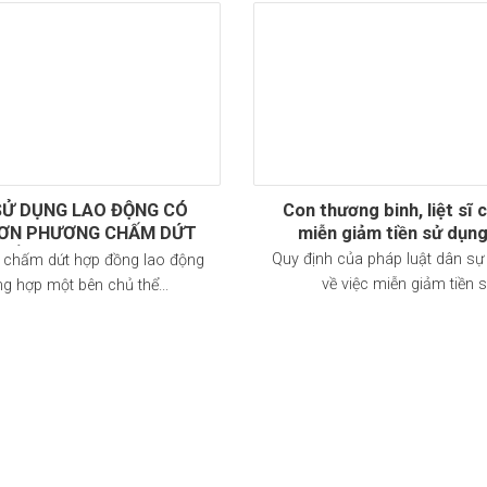
SỬ DỤNG LAO ĐỘNG CÓ
Con thương binh, liệt sĩ
ƠN PHƯƠNG CHẤM DỨT
miễn giảm tiền sử dụn
 ĐỒNG LAO ĐỘNG?
Quy định của pháp luật dân sự
 chấm dứt hợp đồng lao động
về việc miễn giảm tiền sử
ng hợp một bên chủ thể...