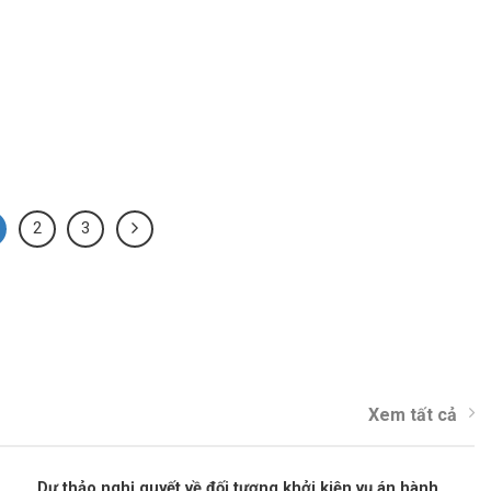
2
3
Xem tất cả
Dự thảo nghị quyết về đối tượng khởi kiện vụ án hành