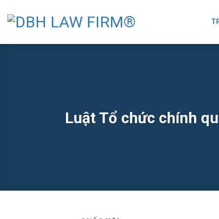
Skip
to
T
content
Luật Tổ chức chính q