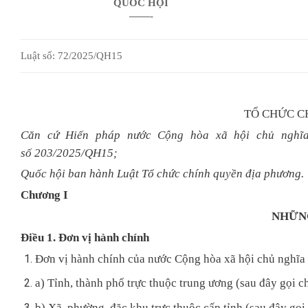
QUỐC HỘI
——-
Luật số: 72/2025/QH15
TỔ CHỨC C
Căn cứ Hiến pháp nước Cộng hòa xã hội chủ nghĩa 
số 203/2025/QH15;
Quốc hội ban hành Luật Tổ chức chính quyền địa phương.
Chương
I
NHỮN
Điều 1. Đơn vị hành chính
Đơn vị hành chính của nước Cộng hòa xã hội chủ nghĩa 
a) Tỉnh, thành phố trực thuộc trung ương (sau đây gọi ch
b) Xã, phường, đặc khu trực thuộc cấp tỉnh (sau đây gọi