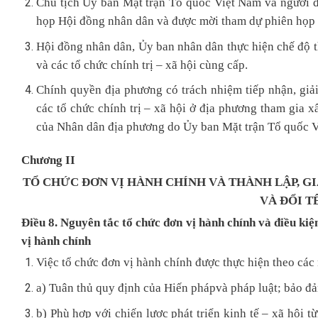
Chủ tịch Ủy ban Mặt trận Tổ quốc Việt Nam và người đ
họp Hội đồng nhân dân và được mời tham dự phiên họp c
Hội đồng nhân dân, Ủy ban nhân dân thực hiện chế độ 
và các tổ chức chính trị – xã hội cùng cấp.
Chính quyền địa phương có trách nhiệm tiếp nhận, giải
các tổ chức chính trị – xã hội ở địa phương tham gia xâ
của Nhân dân địa phương do Ủy ban Mặt trận Tổ quốc V
Chương II
TỔ CHỨC ĐƠN VỊ HÀNH CHÍNH VÀ THÀNH LẬP, GIẢ
VÀ ĐỔI T
Điều 8. Nguyên tắc tổ chức đơn vị hành chính và điều kiện 
vị hành chính
Việc tổ chức đơn vị hành chính được thực hiện theo các
a) Tuân thủ quy định của Hiến phápvà pháp luật; bảo đảm
b) Phù hợp với chiến lược phát triển kinh tế – xã hội t