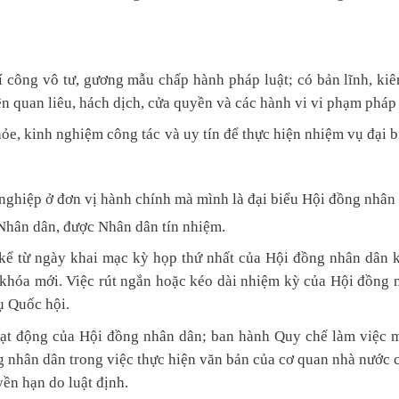
hí công vô tư, gương mẫu chấp hành pháp luật; có bản lĩnh, ki
ện quan liêu, hách dịch, cửa quyền và các hành vi vi phạm pháp 
ỏe, kinh nghiệm công tác và uy tín để thực hiện nhiệm vụ đại b
h nghiệp ở đơn vị hành chính mà mình là đại biểu Hội đồng nhân
 Nhân dân, được Nhân dân tín nhiệm.
kể từ ngày khai mạc kỳ họp thứ nhất của Hội đồng nhân dân 
khóa mới. Việc rút ngắn hoặc kéo dài nhiệm kỳ của Hội đồng 
ụ Quốc hội.
ạt động của Hội đồng nhân dân; ban hành Quy chế làm việc 
 nhân dân trong việc thực hiện văn bản của cơ quan nhà nước c
ền hạn do luật định.