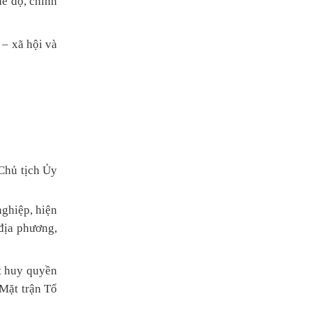
hế độ, chính
 – xã hội và
 Chủ tịch Ủy
nghiệp, hiện
địa phương,
t huy quyền
 Mặt trận Tổ