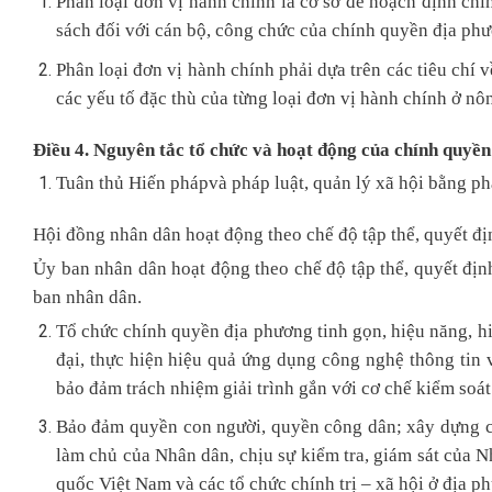
Phân loại đơn vị hành chính là cơ sở để hoạch định chín
sách đối với cán bộ, công chức của chính quyền địa phư
Phân loại đơn vị hành chính phải dựa trên các tiêu chí v
các yếu tố đặc thù của từng loại đơn vị hành chính ở nô
Điều 4. Nguyên tắc tổ chức và hoạt động của chính quyề
Tuân thủ Hiến phápvà pháp luật, quản lý xã hội bằng phá
Hội đồng nhân dân hoạt động theo chế độ tập thể, quyết đị
Ủy ban nhân dân hoạt động theo chế độ tập thể, quyết địn
ban nhân dân.
Tổ chức chính quyền địa phương tinh gọn, hiệu năng, hi
đại, thực hiện hiệu quả ứng dụng công nghệ thông tin 
bảo đảm trách nhiệm giải trình gắn với cơ chế kiểm soát
Bảo đảm quyền con người, quyền công dân; xây dựng 
làm chủ của Nhân dân, chịu sự kiểm tra, giám sát của 
quốc Việt Nam và các tổ chức chính trị – xã hội ở địa p