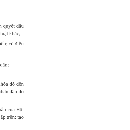
ên quyết đấu
luật khác;
iểu; có điều
 dân;
khóa đó đến
nhân dân do
mẫu của Hội
ấp trên; tạo