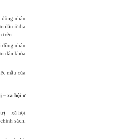
i đồng nhân
ân dân ở địa
 trên.
i đồng nhân
ân dân khóa
iệc mẫu của
 – xã hội ở
rị – xã hội
chính sách,