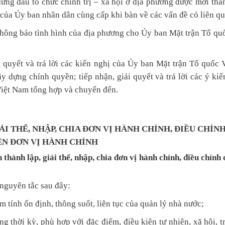
ứng đầu tổ chức chính trị – xã hội ở địa phương được mời tha
ủa Ủy ban nhân dân cùng cấp khi bàn về các vấn đề có liên qu
thông báo tình hình của địa phương cho Ủy ban Mặt trận Tổ qu
 quyết và trả lời các kiến nghị của Ủy ban Mặt trận Tổ quốc 
y dựng chính quyền; tiếp nhận, giải quyết và trả lời các ý kiế
iệt Nam tổng hợp và chuyển đến.
I THỂ, NHẬP, CHIA ĐƠN VỊ HÀNH CHÍNH, ĐIỀU CHỈNH
ÊN ĐƠN VỊ HÀNH CHÍNH
thành lập, giải thể, nhập, chia đơn vị hành chính, điều chỉnh 
 nguyên tắc sau đây:
 tính ổn định, thông suốt, liên tục của quản lý nhà nước;
ừng thời kỳ, phù hợp với đặc điểm, điều kiện tự nhiên, xã hội, 