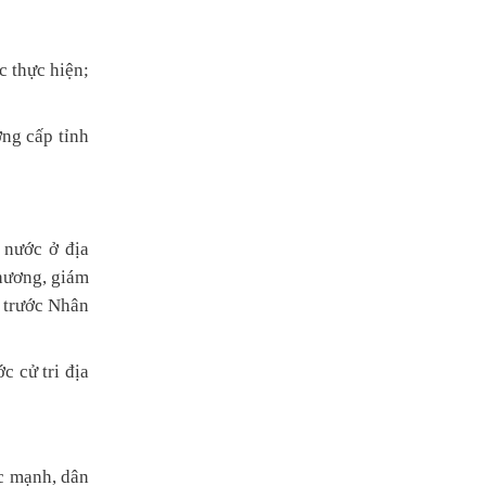
 thực hiện;
ng cấp tỉnh
 nước ở địa
hương, giám
m trước Nhân
c cử tri địa
ớc mạnh, dân