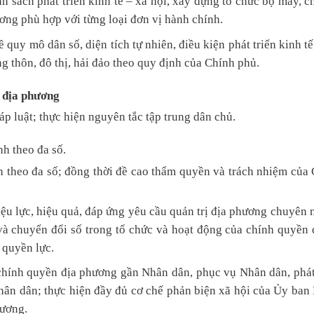
h sách phát triển kinh tế – xã hội, xây dựng tổ chức bộ máy, c
ơng phù hợp với từng loại đơn vị hành chính.
ề quy mô dân số, diện tích tự nhiên, điều kiện phát triển kinh tế
ng thôn, đô thị, hải đảo theo quy định của Chính phủ.
n địa phương
p luật; thực hiện nguyên tắc tập trung dân chủ.
nh theo đa số.
h theo đa số; đồng thời đề cao thẩm quyền và trách nhiệm của
ệu lực, hiệu quả, đáp ứng yêu cầu quản trị địa phương chuyên 
và chuyển đổi số trong tổ chức và hoạt động của chính quyền 
 quyền lực.
chính quyền địa phương gần Nhân dân, phục vụ Nhân dân, phá
Nhân dân; thực hiện đầy đủ cơ chế phản biện xã hội của Ủy ban
hương.