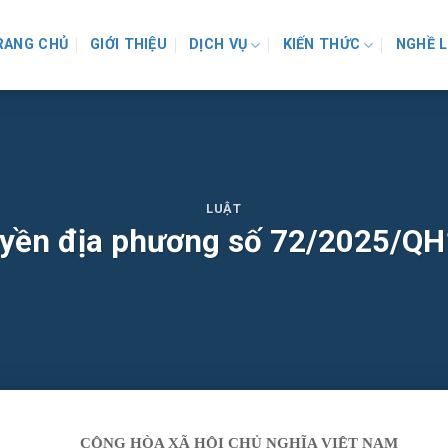
RANG CHỦ
GIỚI THIỆU
DỊCH VỤ
KIẾN THỨC
NGHỀ 
LUẬT
uyền địa phương số 72/2025/Q
CỘNG HÒA XÃ HỘI CHỦ NGHĨA VIỆT NAM