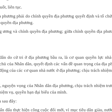
ốt, liên tục.
 phương phải do chính quyền địa phương quyết định và tổ chức
h quyền địa phương.
g ương và chính quyền địa phương; giữa chính quyền địa phươ
ân do cử tri ở địa phương bầu ra, là cơ quan quyền lực nhà
chủ của Nhân dân, quyết định các vấn đề quan trọng của địa p
t động của các cơ quan nhà nước ở địa phương; chịu trách nhiệ
í, nguyện vọng của Nhân dân địa phương, chịu trách nhiệm trướ
hiệm vụ, quyền hạn đại biểu của mình.
n sau đây:
ấn đấu thực hiện công cuộc đổi mới, vì mục tiêu dân giàu, nư