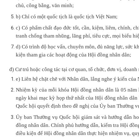
chủ, công bằng, văn minh;
b) Chỉ có một quốc tịch là quốc tịch Việt Nam;
c) Có phẩm chất đạo đức tốt, cần, kiệm, liêm, chính, c
tranh chống tham nhũng, lãng phí, tiêu cực, mọi biểu hi
d) Có trình độ học vấn, chuyên môn, đủ năng lực, sức kh
kiện tham gia các hoạt động của Hội đồng nhân dân;
đ) Cư trú hoặc công tác tại cơ quan, tổ chức, đơn vị, doan
e) Liên hệ chặt chẽ với Nhân dân, lắng nghe ý kiến của
Nhiệm kỳ của mỗi khóa Hội đồng nhân dân là 05 năm 
ngày khai mạc kỳ họp thứ nhất của Hội đồng nhân dân 
Quốc hội quyết định theo đề nghị của Ủy ban Thường v
Ủy ban Thường vụ Quốc hội giám sát và hướng dẫn ho
đồng nhân dân. Chính phủ hướng dẫn, kiểm tra Hội đồng
điều kiện để Hội đồng nhân dân thực hiện nhiệm vụ, quy