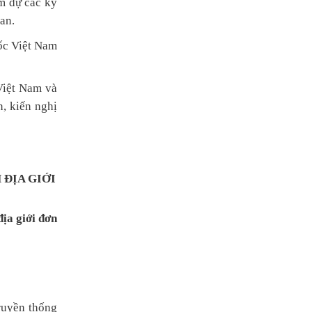
m dự các kỳ
an.
ốc Việt Nam
Việt Nam và
n, kiến nghị
 ĐỊA GIỚI
địa giới đơn
truyền thống