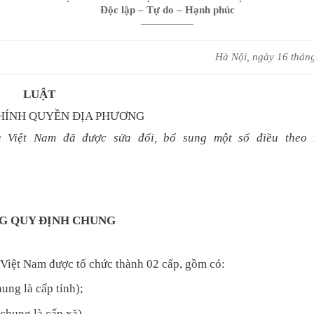
Độc lập – Tự do – Hạnh phúc
—————
Hà Nội, ngày 16 thán
LUẬT
HÍNH QUYỀN ĐỊA PHƯƠNG
Việt Nam đã được sửa đổi, bổ sung một số điều theo 
G QUY ĐỊNH CHUNG
Việt Nam được tổ chức thành 02 cấp, gồm có:
ung là cấp tỉnh);
 chung là cấp xã).