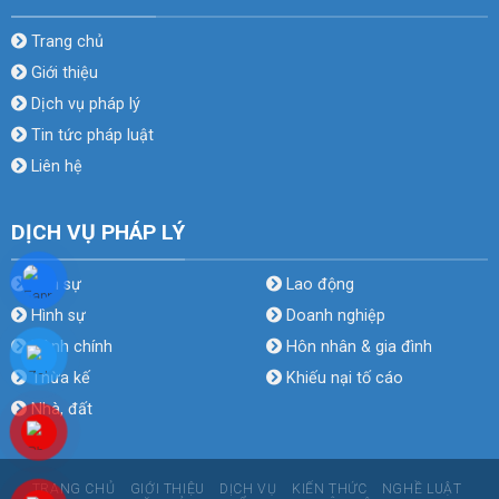
Trang chủ
Giới thiệu
Dịch vụ pháp lý
Tin tức pháp luật
Liên hệ
DỊCH VỤ PHÁP LÝ
Dân sự
Lao động
Hình sự
Doanh nghiệp
Hành chính
Hôn nhân & gia đình
Thừa kế
Khiếu nại tố cáo
Nhà, đất
TRANG CHỦ
GIỚI THIỆU
DỊCH VỤ
KIẾN THỨC
NGHỀ LUẬT