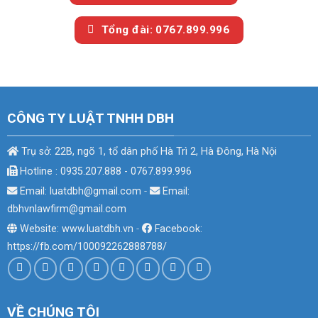
Tổng đài: 0767.899.996
CÔNG TY LUẬT TNHH DBH
Trụ sở: 22B, ngõ 1, tổ dân phố Hà Trì 2, Hà Đông, Hà Nội
Hotline : 0935.207.888 - 0767.899.996
Email: luatdbh@gmail.com
-
Email:
dbhvnlawfirm@gmail.com
Website: www.luatdbh.vn
-
Facebook:
https://fb.com/100092262888788/
VỀ CHÚNG TÔI