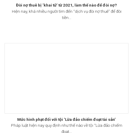
Đòi nợ thuê bị ‘khai tử’ từ 2021, làm thế nào để đòi nợ?
Hiện nay, khá nhiều người tìm đến “dịch vụ đòi nợ thuê” để đòi
tiền...
Mức hình phạt đối với tội ‘Lừa đảo chiếm đoạt tài sản’
Pháp luật hiện nay quy định như thế nào về tội “Lừa đảo chiếm
đoạt...