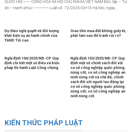
QUỐC HỘI ——- CỘNG HÒA XÃ HỘI CHỦ NGHĨA VIỆT NAM Độc lập – Tự
do – Hạnh phúc ————— Luật số: 72/2025/QH15 Hà Nội, ngày...
Dự thảo nghị quyết về đối tượng
Giao tiền mua đất không giấy tờ,
khởi kiện vụ án hành chính của
phải làm sao để tránh rủi ro?
TAND Tối cao
Nghị định 104/2025/NĐ-CP Quy
Nghị định 103/2025/NĐ-CP Quy
định chi tiết một số điều và biện
định một số chính sách đối với
pháp thi hành Luật Công chứng
cơ sở công nghiệp quốc phòng
nòng cốt, cơ sở công nghiệp an
ninh nòng cốt và chế độ, chính
sách đối với người lao động tại
cơ sở công nghiệp quốc phòng
nòng cốt, cơ sở công nghiệp an
ninh nòng cốt.
KIẾN THỨC PHÁP LUẬT