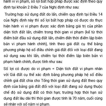
hành vi vi phạm, số lợi bất hợp pháp được xác định theo quy
định tại khoản 2 Điều 7 của Nghị định như sau:
Trường hợp sử dụng đất do lấn, chiếm quy định tại Điều 14
của Nghị định này thì số lợi bất hợp pháp có được do thực
hiện hành vi vi phạm được xác định bằng giá trị của phần
diện tích đất lấn, chiếm trong thời gian vi phạm (kể từ thời
điểm bắt đầu sử dụng đất lấn, chiếm đến thời điểm lập biên
bản vi phạm hành chính), tính theo giá đ
ấ
t cụ th
ể
b
ằ
ng
phư
ơng
pháp hệ s
ố
điều chỉnh giá đất đối với loại đất đang
sử dụng sau khi lấn, chiếm tại thời điểm lập biên bản vi
phạm hành chính, được tính như sau:
Số lợi có được do vi phạm =
Diện tích đất vi phạm nhân
với Giá đất cụ thể xác định bằng phương pháp hệ số điều
chỉnh giá đất chia cho
Tổng thời gian sử dụng đất theo quy
định của bảng giá đất đối với loại đất đang sử dụng thuộc
chế độ sử dụng đất có thời hạn; trường h
ợ
p thời hạn sử
dụng đất lâu dài thì thời gian được tính là 70 năm, cuối cùng
sẽ nhân với số năm vi phạm.