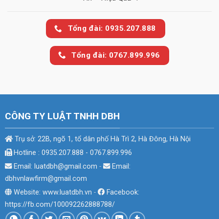
Tổng đài: 0935.207.888
Tổng đài: 0767.899.996
CÔNG TY LUẬT TNHH DBH
Trụ sở: 22B, ngõ 1, tổ dân phố Hà Trì 2, Hà Đông, Hà Nội
Hotline : 0935.207.888 - 0767.899.996
Email: luatdbh@gmail.com
-
Email:
dbhvnlawfirm@gmail.com
Website: www.luatdbh.vn
-
Facebook:
https://fb.com/100092262888788/