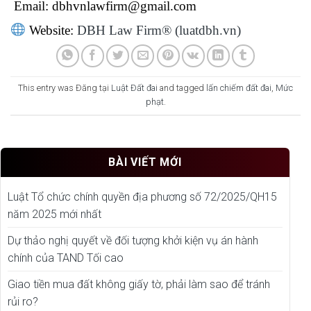
Email:
dbhvnlawfirm@gmail.com
Website:
DBH Law Firm® (luatdbh.vn)
This entry was Đăng tại
Luật Đất đai
and tagged
lấn chiếm đất đai
,
Mức
phạt
.
BÀI VIẾT MỚI
Luật Tổ chức chính quyền địa phương số 72/2025/QH15
năm 2025 mới nhất
Dự thảo nghị quyết về đối tượng khởi kiện vụ án hành
chính của TAND Tối cao
Giao tiền mua đất không giấy tờ, phải làm sao để tránh
rủi ro?