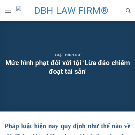
Skip
to
content
LUẬT HÌNH SỰ
Mức hình phạt đối với tội ‘Lừa đảo chiếm
đoạt tài sản’
Pháp luật hiện nay quy định như thế nào về