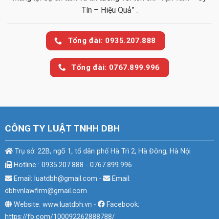
Tín – Hiệu Quả” .
Tổng đài: 0935.207.888
Tổng đài: 0767.899.996
CÔNG TY LUẬT TNHH DBH
Trụ sở: 22B, ngõ 1, tổ dân phố Hà Trì 2, Hà Đông, Hà Nội
Hotline : 0935.207.888 - 0767.899.996
Email: luatdbh@gmail.com
-
Email:
dbhvnlawfirm@gmail.com
Website: www.luatdbh.vn
-
Facebook:
https://fb.com/100092262888788/