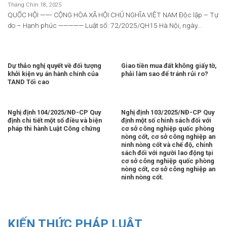
Tháng Chín 18, 2025
QUỐC HỘI ——- CỘNG HÒA XÃ HỘI CHỦ NGHĨA VIỆT NAM Độc lập – Tự
do – Hạnh phúc ————— Luật số: 72/2025/QH15 Hà Nội, ngày...
Dự thảo nghị quyết về đối tượng
Giao tiền mua đất không giấy tờ,
khởi kiện vụ án hành chính của
phải làm sao để tránh rủi ro?
TAND Tối cao
Nghị định 104/2025/NĐ-CP Quy
Nghị định 103/2025/NĐ-CP Quy
định chi tiết một số điều và biện
định một số chính sách đối với
pháp thi hành Luật Công chứng
cơ sở công nghiệp quốc phòng
nòng cốt, cơ sở công nghiệp an
ninh nòng cốt và chế độ, chính
sách đối với người lao động tại
cơ sở công nghiệp quốc phòng
nòng cốt, cơ sở công nghiệp an
ninh nòng cốt.
KIẾN THỨC PHÁP LUẬT