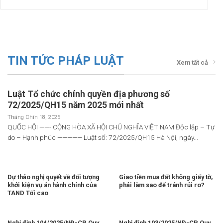
TIN TỨC PHÁP LUẬT
Xem tất cả
Luật Tổ chức chính quyền địa phương số
72/2025/QH15 năm 2025 mới nhất
Tháng Chín 18, 2025
QUỐC HỘI ——- CỘNG HÒA XÃ HỘI CHỦ NGHĨA VIỆT NAM Độc lập – Tự
do – Hạnh phúc ————— Luật số: 72/2025/QH15 Hà Nội, ngày...
Dự thảo nghị quyết về đối tượng
Giao tiền mua đất không giấy tờ,
khởi kiện vụ án hành chính của
phải làm sao để tránh rủi ro?
TAND Tối cao
Nghị định 104/2025/NĐ-CP Quy
Nghị định 103/2025/NĐ-CP Quy