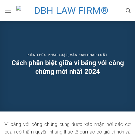
Skip
to
content
KIẾN THỨC PHÁP LUẬT
,
VĂN BẢN PHÁP LUẬT
Cách phân biệt giữa vi bằng với công
chứng mới nhất 2024
Vi bằng với công chứng cùng được xác nhận bởi các cơ
quan có thẩm quyền, nhưng thực tế cái nào có giá trị hơn và