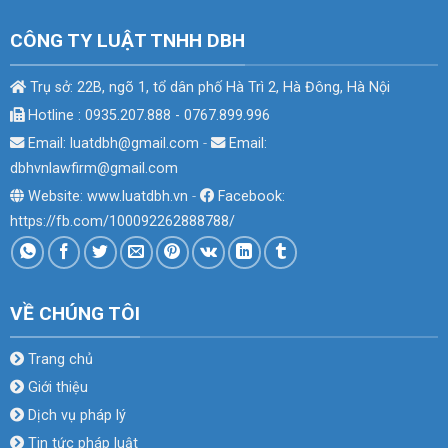
CÔNG TY LUẬT TNHH DBH
Trụ sở: 22B, ngõ 1, tổ dân phố Hà Trì 2, Hà Đông, Hà Nội
Hotline : 0935.207.888 - 0767.899.996
Email: luatdbh@gmail.com
-
Email:
dbhvnlawfirm@gmail.com
Website: www.luatdbh.vn
-
Facebook:
https://fb.com/100092262888788/
VỀ CHÚNG TÔI
Trang chủ
Giới thiệu
Dịch vụ pháp lý
Tin tức pháp luật