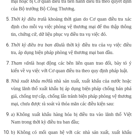
mại hoặc bị Cơ quan điều tra tiến hành điều tra theo quyết định
của Bộ trưởng Bộ Công Thương.
Thời kỳ điều tra
là khoảng thời gian do Cơ quan điều tra xác
định cho mỗi vụ việc phòng vệ thương mại để thu thập thông
tin, chứng cứ, dữ liệu phục vụ điều tra vụ việc đó.
Thời kỳ điều tra ban đầu
là thời kỳ điều tra của vụ việc điều
tra, áp dụng biện pháp phòng vệ thương mại ban đầu.
Tham vấn
là hoạt động các bên liên quan trao đổi, bày tỏ ý
kiến về vụ việc với Cơ quan điều tra theo quy định pháp luật.
Nhà xuất khẩu mới
là nhà sản xuất, xuất khẩu của nước hoặc
vùng lãnh thổ xuất khẩu bị áp dụng biện pháp chống bán phá
giá, chống trợ cấp, chống lẩn tránh biện pháp phòng vệ thương
mại, chưa được rà soát và thỏa mãn các điều kiện sau:
a) Không xuất khẩu hàng hóa bị điều tra vào lãnh thổ Việt
Nam trong thời kỳ điều tra ban đầu;
b) Không có mối quan hệ với các nhà sản xuất, xuất khẩu