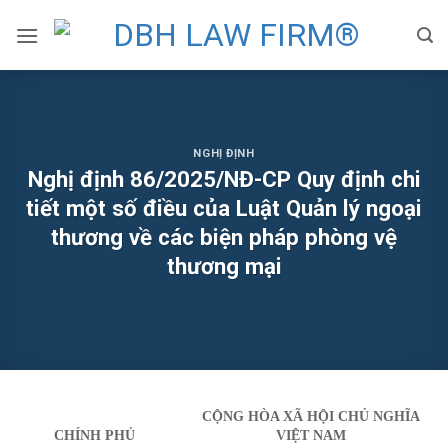
Skip
to
content
NGHỊ ĐỊNH
Nghị định 86/2025/NĐ-CP Quy định chi
tiết một số điều của Luật Quản lý ngoại
thương về các biện pháp phòng vệ
thương mại
CỘNG HÒA XÃ HỘI CHỦ NGHĨA
CHÍNH PHỦ
VIỆT NAM