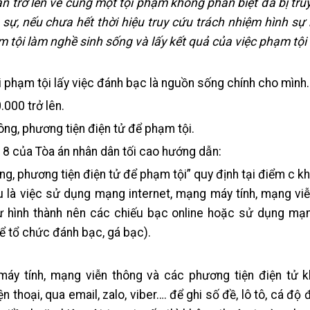
ần trở lên về cùng một tội phạm không phân biệt đã bị tru
 sự, nếu chưa hết thời hiệu truy cứu trách nhiệm hình s
m tội làm nghề sinh sống và lấy kết quả của việc phạm tộ
 phạm tội lấy việc đánh bạc là nguồn sống chính cho mình.
.000 trở lên.
ông, phương tiện điện tử để phạm tội.
8 của Tòa án nhân dân tối cao hướng dẫn:
g, phương tiện điện tử để phạm tội” quy định tại điểm c k
là việc sử dụng mạng internet, mạng máy tính, mạng viễ
ư hình thành nên các chiếu bạc online hoặc sử dụng mạng
ể tổ chức đánh bạc, gá bạc).
áy tính, mạng viễn thông và các phương tiện điện tử k
ện thoại, qua email, zalo, viber…. để ghi số đề, lô tô, cá đ