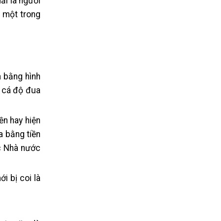
ải là người
ề một trong
à bằng hình
, cá độ đua
ền hay hiện
a bằng tiền
ơc Nhà nước
i bị coi là