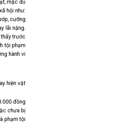
hạt, mặc dù
xã hội như:
cướp, cưỡng
y lãi nặng.
 thấy trước
nh tội phạm
ững hành vi
ay hiện vật
00.000 đồng
oặc chưa bị
là phạm tội