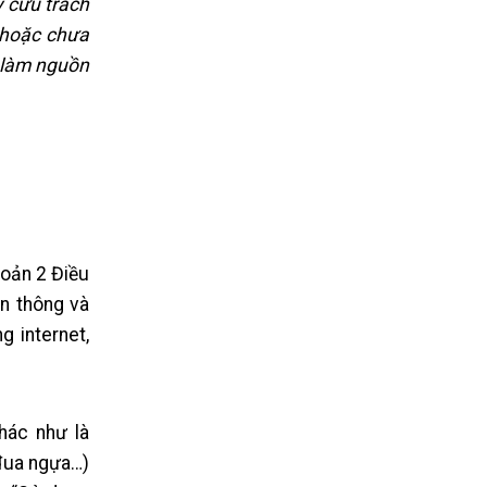
y cứu trách
ự hoặc chưa
i làm nguồn
hoản 2 Điều
n thông và
 internet,
hác như là
ộ đua ngựa…)