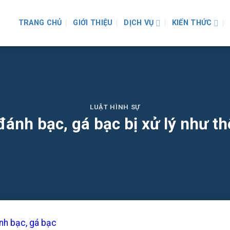
TRANG CHỦ
GIỚI THIỆU
DỊCH VỤ
KIẾN THỨC
LUẬT HÌNH SỰ
đánh bạc, gá bạc bị xử lý như 
nh bạc, gá bạc