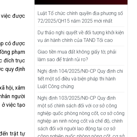
Luật Tổ chức chính quyền địa phương số
 việc được
72/2025/QH15 năm 2025 mới nhất
Dự thảo nghị quyết về đối tượng khởi kiện
vụ án hành chính của TAND Tối cao
háp có được
Giao tiền mua đất không giấy tờ, phải
i đồng phạm
làm sao để tránh rủi ro?
c đích trục
ợc quy định
Nghị định 104/2025/NĐ-CP Quy định chi
tiết một số điều và biện pháp thi hành
Luật Công chứng
xã hội, xâm
 nhân người
Nghị định 103/2025/NĐ-CP Quy định
 ở việc tạo
một số chính sách đối với cơ sở công
nghiệp quốc phòng nòng cốt, cơ sở công
nghiệp an ninh nòng cốt và chế độ, chính
sách đối với người lao động tại cơ sở
ến trật tự
công nghiệp quốc phòng nòng cốt, cơ sở