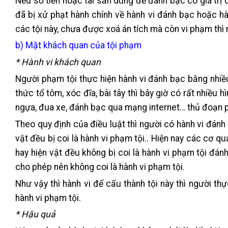
Nếu số tiền hoặc tài sản dùng để đánh bạc có giá trị 
đã bị xử phạt hành chính về hành vi đánh bạc hoặc h
các tội này, chưa được xoá án tích mà còn vi phạm thì 
b) Mặt khách quan của tội phạm
* Hành vi khách quan
Người phạm tội thực hiện hành vi đánh bạc bằng nhiề
thức tổ tôm, xóc đĩa, bài tây thì bây giờ có rất nhiều
ngựa, đua xe, đánh bạc qua mạng internet… thủ đoạn ph
Theo quy định của điều luật thì người có hành vi đánh
vật đều bị coi là hành vi phạm tội.. Hiện nay các cơ qu
hay hiện vật đều không bị coi là hành vi phạm tội đán
cho phép nên không coi là hành vi phạm tội.
Như vậy thì hành vi để cấu thành tội này thì người thực
hành vi phạm tội.
* Hậu quả