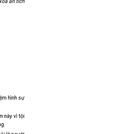
xóa án tích
iệm hình sự
 này vì tội
ng.