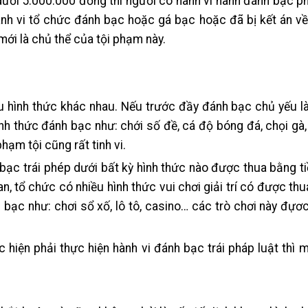
dưới 5.000.000 đồng thì người có hành vi hành đánh bạc ph
ành vi tổ chức đánh bạc hoặc gá bạc hoặc đã bị kết án v
mới là chủ thể của tội phạm này.
u hình thức khác nhau. Nếu trước đầy đánh bạc chủ yếu l
 hình thức đánh bạc như: chới số đề, cá độ bóng đá, chọi gà
ạm tội cũng rất tinh vi.
 bạc trái phép dưới bất kỳ hình thức nào được thua bằng ti
an, tổ chức có nhiều hình thức vui chơi giải trí có được thu
h bạc như: chơi sổ xố, lô tô, casino… các trò chơi này đự
 hiện phải thực hiện hành vi đánh bạc trái pháp luật thì mớ