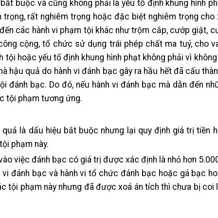
bắt buộc và cũng không phải là yếu tố định khung hình p
trọng, rất nghiêm trọng hoặc đặc biệt nghiêm trọng cho 
đến các hành vi phạm tội khác như trộm cắp, cướp giật, 
ự công cộng, tổ chức sử dụng trái phép chất ma tuý, cho va
h tội hoặc yếu tố định khung hình phạt không phải vì không
mà hậu quả do hành vi đánh bạc gây ra hầu hết đã cấu thà
ội đánh bạc. Do đó, nếu hành vi đánh bạc mà dẫn đến nh
ác tội phạm tương ứng.
quả là dấu hiệu bắt buộc nhưng lại quy định giá trị tiền h
tội phạm này.
g vào việc đánh bạc có giá trị được xác định là nhỏ hơn 5.0
h vi đánh bạc và hành vi tổ chức đánh bạc hoặc gá bạc h
các tội phạm này nhưng đã được xoá án tích thì chưa bị coi 