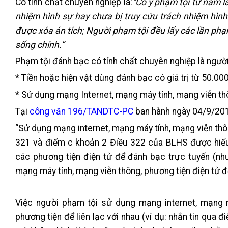
Có tính chất chuyên nghiệp là:
“Cố ý phạm tội từ năm l
nhiệm hình sự hay chưa bị truy cứu trách nhiệm hình
được xóa án tích;
Người phạm tội đều lấy các lần phạ
sống chính.”
Phạm tội đánh bạc có tính chất chuyên nghiệp là người
* Tiền hoặc hiện vật dùng đánh bạc có giá trị từ 50.000
* Sử dụng mạng Internet, mạng máy tính, mạng viễn th
Tại
công văn 196/TANDTC-PC
ban hành ngày 04/9/201
“Sử dụng mạng internet, mạng máy tính, mạng viễn thôn
321 và điểm c khoản 2 Điều 322 của BLHS được hiểu 
các phương tiện điện tử để đánh bạc trực tuyến (nh
mạng máy tính, mạng viễn thông, phương tiện điện tử đ
Việc người phạm tội sử dụng mạng internet, mạng m
phương tiện để liên lạc với nhau (ví dụ: nhắn tin qua đi