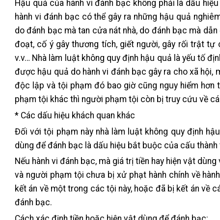
Hậu quả của hành vi đánh bạc không phải là dấu hiệu 
hành vi đánh bạc có thể gây ra những hậu quả nghiêm 
do đánh bạc mà tan cửa nát nhà, do đánh bạc mà dẫn 
đoạt, cố ý gây thương tích, giết người, gây rối trật t
v.v… Nhà làm luật không quy định hậu quả là yếu tố địn
được hậu quả do hành vi đánh bạc gây ra cho xã hội, 
độc lập và tội phạm đó bao giờ cũng nguy hiểm hơn t
phạm tội khác thì người phạm tội còn bị truy cứu về c
* Các dấu hiệu khách quan khác
Đối với tội phạm này nhà làm luật không quy định hậu 
dùng để đánh bạc là dấu hiệu bắt buộc của cấu thành 
Nếu hành vi đánh bạc, mà giá trị tiền hay hiện vật dùn
và người phạm tội chưa bị xử phạt hành chính về hàn
kết án về một trong các tội này, hoặc đã bị kết án về 
đánh bạc.
Cách xác định tiền hoặc hiện vật dùng để đánh bạc: