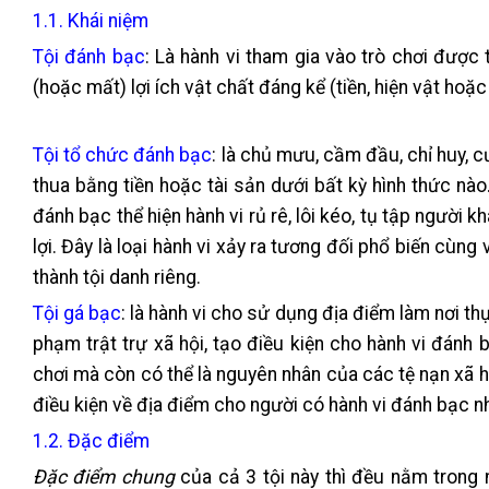
1.1. Khái niệm
T
ội đánh bạc
: Là hành vi tham gia vào trò chơi đượ
(hoặc mất) lợi ích vật chất đáng kể (tiền, hiện vật hoặc
Tội tổ chức đánh bạc
: là chủ mưu, cầm đầu, chỉ huy, 
thua bằng tiền hoặc tài sản dưới bất kỳ hình thức nà
đánh bạc thể hiện hành vi rủ rê, lôi kéo, tụ tập người
lợi. Đây là loại hành vi xảy ra tương đối phổ biến cùn
thành tội danh riêng.
Tội gá bạc
: là hành vi cho sử dụng địa điểm làm nơi th
phạm trật trự xã hội, tạo điều kiện cho hành vi đánh 
chơi mà còn có thể là nguyên nhân của các tệ nạn xã hộ
điều kiện về địa điểm cho người có hành vi đánh bạc nh
1.2. Đặc điểm
Đặc điểm chung
của cả 3 tội này thì đều nằm trong