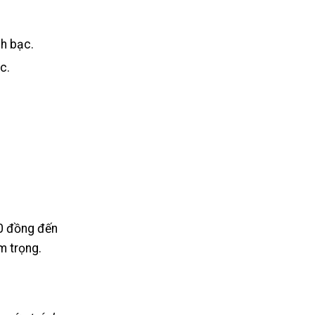
h bạc.
c.
00 đồng đến
m trọng.