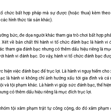
c tổ chức bất hợp pháp
mà sự được (hoặc thua) kèm theo
 các hình thức tài sản khác).
cưỡng bức, đe dọa người khác tham gia trò chơi bất hợp p
o. Xét về bản chất thì hành vi tổ chức đánh bạc là hành v
 khác tham gia đánh bạc nhưng có thêm dấu hiệu riêng là mụ
g với hành vi đánh bạc. Do vậy, hành vi tổ chức đánh bạc đư
ực hiện việc đánh bạc để trục lợi. Là hành vi nguy hiểm cho 
bạc là hành vi không chỉ ảnh hưởng xấu tới gia đình và cá
i và tội phạm khác. Là hành vi giúp sức đánh bạc, thể hiện
ưng có thêm dấu hiệu riêng là mục đích trục lợi.
 nhóm tội xâm phạm trật tự công cộng, do đó xâm phạm đ