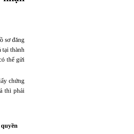
hồ sơ đăng
 tại thành
ó thể gửi
iấy chứng
 thì phải
n quyền