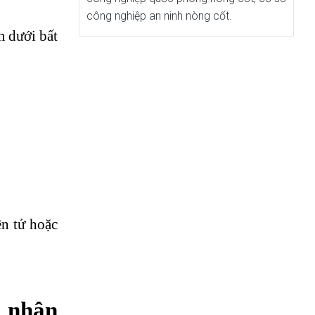
công nghiệp an ninh nòng cốt.
m dưới bất
n tử hoặc
g nhận