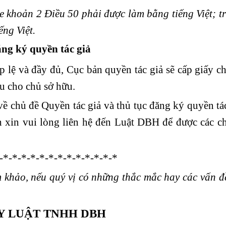
à e khoản 2 Điều 50 phải được làm bằng tiếng Việt; 
ếng Việt.
ng ký quyền tác giả
 lệ và đầy đủ, Cục bản quyền tác giả sẽ cấp giấy c
u cho chủ sở hữu.
ề chủ đề Quyền tác giả và thủ tục đăng ký quyền tá
h xin vui lòng liên hệ đến Luật DBH để được các c
-*-*-*-*-*-*-*-*-*-*-*-*-*
m khảo, nếu quý vị có những thắc mắc hay các vấn đ
Y LUẬT TNHH DBH