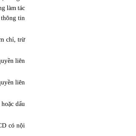
ng làm tác
 thông tin
 chỉ, trừ
uyền liên
quyền liên
g hoặc dấu
CD có nội