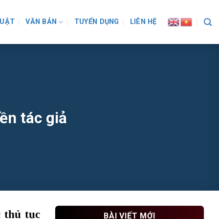
LUẬT
VĂN BẢN
TUYỂN DỤNG
LIÊN HỆ
ền tác giả
 thủ tục
BÀI VIẾT MỚI