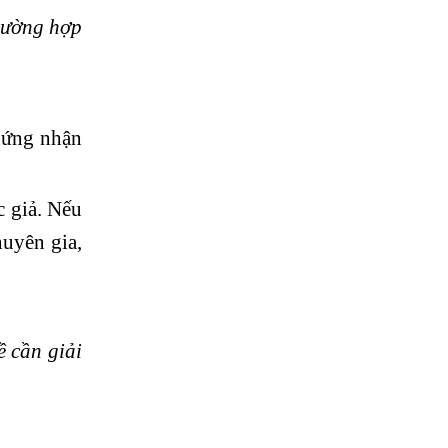
trường hợp
hứng nhận
c giả. Nếu
huyên gia,
ề cần giải