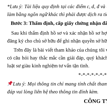
*Lưu ý: Tài liệu quy định tại các điểm c, d, đ v
làm bằng ngôn ngữ khác thì phải được dịch ra ti
Bước 3:
Thẩm định, cấp giấy chứng nhận đă
Sau khi thẩm định hồ sơ và xác nhận hồ sơ hợp
đăng ký cho chủ sở hữu để ghi nhận quyền sở hữ
Trên đây là bài viết tham khảo của chúng tôi v
có câu hỏi hay thắc mắc cần giải đáp, quý khác
luật sư giàu kinh nghiệm tư vấn tận tình.
*-*-*-*-*-*-*
Lưu ý: Mọi thông tin chỉ mang tính chất tha
đáp vui lòng liên hệ theo thông tin đính kèm.
CÔNG T