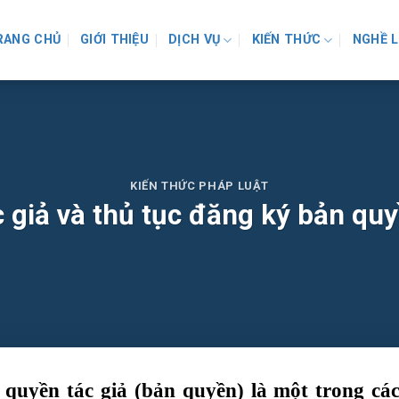
RANG CHỦ
GIỚI THIỆU
DỊCH VỤ
KIẾN THỨC
NGHỀ 
KIẾN THỨC PHÁP LUẬT
 giả và thủ tục đăng ký bản quy
ền tác giả (bản quyền) là một trong các