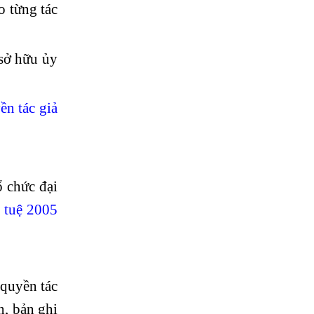
o từng tác
sở hữu ủy
n tác giả
ổ chức đại
í tuệ 2005
 quyền tác
n, bản ghi