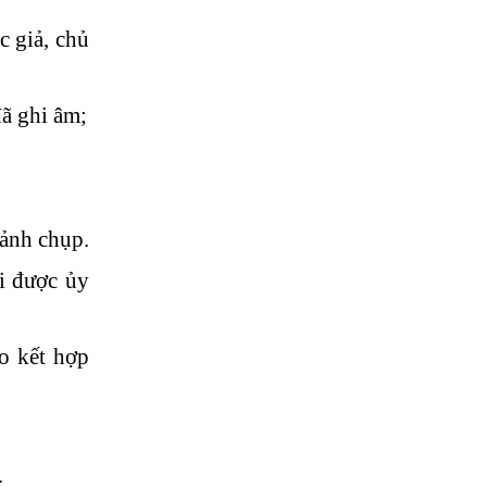
c giả, chủ
ã ghi âm;
 ảnh chụp.
i được ủy
o kết hợp
.