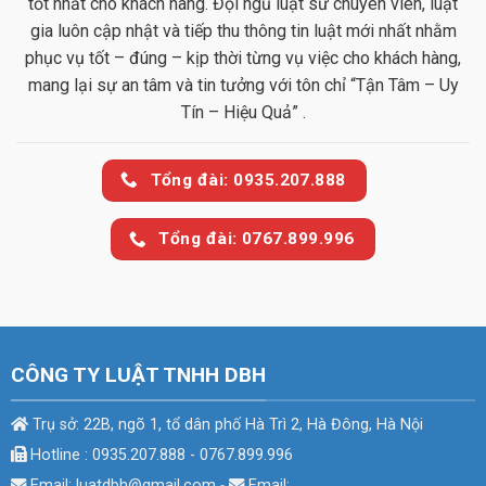
tốt nhất cho khách hàng. Đội ngũ luật sư chuyên viên, luật
gia luôn cập nhật và tiếp thu thông tin luật mới nhất nhằm
phục vụ tốt – đúng – kịp thời từng vụ việc cho khách hàng,
mang lại sự an tâm và tin tưởng với tôn chỉ “Tận Tâm – Uy
Tín – Hiệu Quả” .
Tổng đài: 0935.207.888
Tổng đài: 0767.899.996
CÔNG TY LUẬT TNHH DBH
Trụ sở: 22B, ngõ 1, tổ dân phố Hà Trì 2, Hà Đông, Hà Nội
Hotline : 0935.207.888 - 0767.899.996
Email: luatdbh@gmail.com
-
Email: