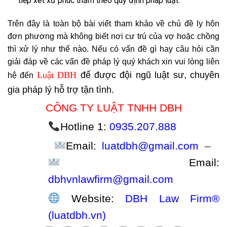
tiếp xét xử phúc thẩm theo quy định pháp luật.
Trên đây là toàn bộ bài viết tham khảo về chủ đề ly hôn
đơn phương mà không biết nơi cư trú của vợ hoặc chồng
thì xử lý như thế nào. Nếu có vấn đề gì hay câu hỏi cần
giải đáp về các vấn đề pháp lý quý khách xin vui lòng liên
Luật DBH
để được đội ngũ luật sư, chuyên
hệ đến
gia pháp lý hỗ trợ tận tình.
CÔNG TY LUẬT TNHH DBH
Hotline 1:
0935.207.888
Email:
luatdbh@gmail.com
–
Email:
dbhvnlawfirm@gmail.com
Website:
DBH Law Firm®
(luatdbh.vn)