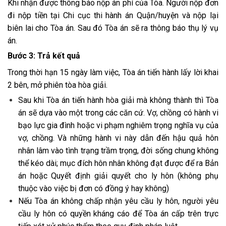
Khi nhận được thông báo nộp án phí của Tòa. Người nộp đơn
đi nộp tiền tại Chi cục thi hành án Quận/huyện và nộp lại
biên lai cho Tòa án. Sau đó Tòa án sẽ ra thông báo thụ lý vụ
án.
Bước 3: Trả kết quả
Trong thời hạn 15 ngày làm việc, Tòa án tiến hành lấy lời khai
2 bên, mở phiên tòa hòa giải.
Sau khi Tòa án tiến hành hòa giải mà không thành thì Tòa
án sẽ dựa vào một trong các căn cứ. Vợ, chồng có hành vi
bạo lực gia đình hoặc vi phạm nghiêm trọng nghĩa vụ của
vợ, chồng. Và những hành vi này dẫn đến hậu quả hôn
nhân lâm vào tình trạng trầm trọng, đời sống chung không
thể kéo dài; mục đích hôn nhân không đạt được để ra Bản
án hoặc Quyết định giải quyết cho ly hôn (không phụ
thuộc vào việc bị đơn có đồng ý hay không)
Nếu Tòa án không chấp nhận yêu cầu ly hôn, người yêu
cầu ly hôn có quyền kháng cáo để Tòa án cấp trên trực