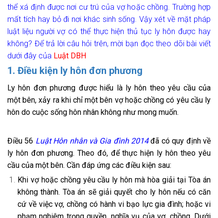
thể xá định được nơi cư trú của vợ hoặc chồng. Trường hợp
mất tích hay bỏ đi nơi khác sinh sống. Vậy xét về mặt pháp
luật liệu người vợ có thể thực hiện thủ tục ly hôn được hay
không? Để trả lời câu hỏi trên, mời bạn đọc theo dõi bài viết
dưới đây của
Luật DBH
1. Điều kiện ly hôn đơn phương
Ly hôn đơn phương được hiểu là ly hôn theo yêu cầu của
một bên, xảy ra khi chỉ một bên vợ hoặc chồng có yêu cầu ly
hôn do cuộc sống hôn nhân không như mong muốn.
Điều 56
Luật Hôn nhân và Gia đình 2014
đã có quy định về
ly hôn đơn phương. Theo đó, để thực hiện ly hôn theo yêu
cầu của một bên. Cần đáp ứng các điều kiện sau:
Khi vợ hoặc chồng yêu cầu ly hôn mà hòa giải tại Tòa án
không thành. Tòa án sẽ giải quyết cho ly hôn nếu có căn
cứ về việc vợ, chồng có hành vi bạo lực gia đình; hoặc vi
phạm nghiêm trọng quyền, nghĩa vụ của vợ, chồng. Dưới