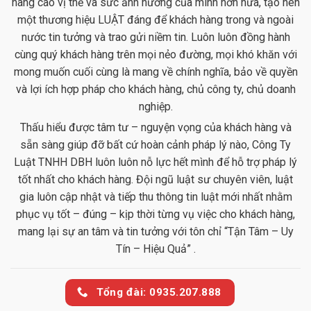
nâng cao vị thế và sức ảnh hưởng của mình hơn nữa, tạo nên
một thương hiệu LUẬT đáng để khách hàng trong và ngoài
nước tin tưởng và trao gửi niềm tin. Luôn luôn đồng hành
cùng quý khách hàng trên mọi nẻo đường, mọi khó khăn với
mong muốn cuối cùng là mang về chính nghĩa, bảo về quyền
và lợi ích hợp pháp cho khách hàng, chủ công ty, chủ doanh
nghiệp.
Thấu hiểu được tâm tư – nguyện vọng của khách hàng và
sẵn sàng giúp đỡ bất cứ hoàn cảnh pháp lý nào, Công Ty
Luật TNHH DBH luôn luôn nỗ lực hết mình để hỗ trợ pháp lý
tốt nhất cho khách hàng. Đội ngũ luật sư chuyên viên, luật
gia luôn cập nhật và tiếp thu thông tin luật mới nhất nhằm
phục vụ tốt – đúng – kịp thời từng vụ việc cho khách hàng,
mang lại sự an tâm và tin tưởng với tôn chỉ “Tận Tâm – Uy
Tín – Hiệu Quả” .
Tổng đài: 0935.207.888