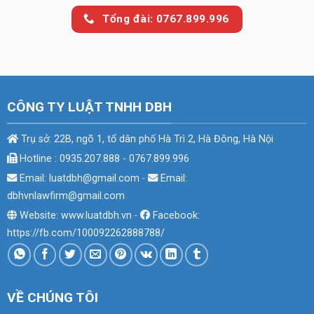
Tổng đài: 0767.899.996
CÔNG TY LUẬT TNHH DBH
Trụ sở: 22B, ngõ 1, tổ dân phố Hà Trì 2, Hà Đông, Hà Nội
Hotline : 0935.207.888 - 0767.899.996
Email: luatdbh@gmail.com
-
Email:
dbhvnlawfirm@gmail.com
Website: www.luatdbh.vn
-
Facebook:
https://fb.com/100092262888788/
VỀ CHÚNG TÔI