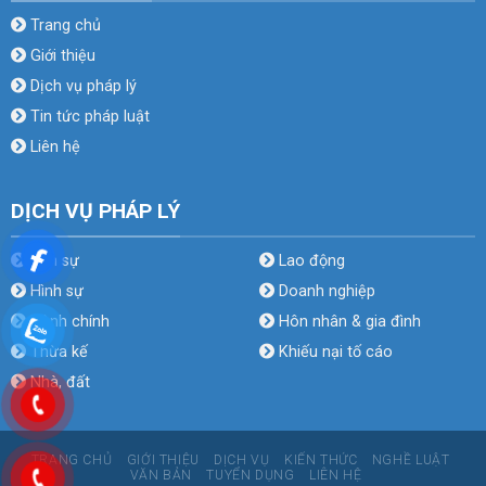
Trang chủ
Giới thiệu
Dịch vụ pháp lý
Tin tức pháp luật
Liên hệ
DỊCH VỤ PHÁP LÝ
Dân sự
Lao động
Hình sự
Doanh nghiệp
Hành chính
Hôn nhân & gia đình
Thừa kế
Khiếu nại tố cáo
Nhà, đất
TRANG CHỦ
GIỚI THIỆU
DỊCH VỤ
KIẾN THỨC
NGHỀ LUẬT
VĂN BẢN
TUYỂN DỤNG
LIÊN HỆ