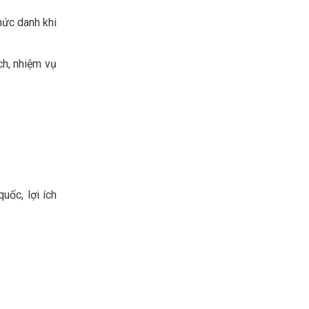
hức danh khi
ch, nhiệm vụ
uốc, lợi ích