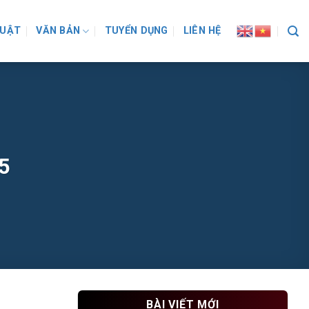
LUẬT
VĂN BẢN
TUYỂN DỤNG
LIÊN HỆ
5
BÀI VIẾT MỚI