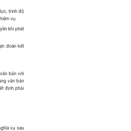
ực, trình độ
hiệm vụ.
yền khi phát
gìn đoàn kết
 văn bản với
bằng văn bản
ết định phải
nghĩa vụ sau