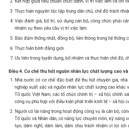
Kết hợp giữa tiêu chuẩn chức danh, vị trí việc làm và chỉ ti
Thực hiện nguyên tắc tập trung dân chủ, chế độ trách nhi
Việc đánh giá, bố trí, sử dụng cán bộ, công chức phải că
nhiệm vụ theo yêu cầu vị trí việc làm.
Bảo đảm thống nhất, đồng bộ, liên thông trong hệ thống chí
Thực hiện bình đẳng giới.
Ưu tiên trong tuyển dụng, bổ nhiệm và thực hiện chế độ, ch
Điều 4. Cơ chế thu hút nguồn nhân lực chất lượng cao và
Nhà nước có cơ chế đặc biệt để thu hút chuyên gia, nhà kh
nghiệp xuất sắc và nguồn nhân lực chất lượng cao khác 
Tổ quốc Việt Nam, các tổ chức chính trị – xã hội; chính 
công vụ phù hợp với điều kiện phát triển kinh tế – xã hội 
Người có tài năng trong hoạt động công vụ là cán bộ, côn
Tổ quốc và Nhân dân; có năng lực chuyên môn, kỹ năng vượ
tạo, dám nghĩ, dám làm, dám chịu trách nhiệm vì lợi ích