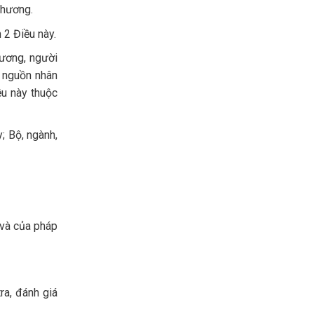
phương.
 2 Điều này.
hương, người
g nguồn nhân
ều này thuộc
; Bộ, ngành,
 và của pháp
ra, đánh giá