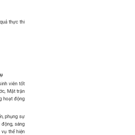
quả thực thi
vụ
inh viên tốt
ớc, Mặt trận
ng hoạt động
ến, phụng sự
g động, sáng
 vụ thể hiện