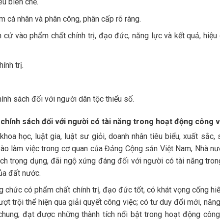
êu biên chế.
ệm cá nhân và phân công, phân cấp rõ ràng.
n cứ vào phẩm chất chính trị, đạo đức, năng lực và kết quả, hiệu 
nh trị.
ính sách đối với người dân tộc thiểu số.
 chính sách đối với người có tài năng trong hoạt động công 
oa học, luật gia, luật sư giỏi, doanh nhân tiêu biểu, xuất sắc, s
vào làm việc trong cơ quan của Đảng Cộng sản Việt Nam, Nhà nư
sách trọng dụng, đãi ngộ xứng đáng đối với người có tài năng tro
của đất nước.
g chức có phẩm chất chính trị, đạo đức tốt, có khát vọng cống hi
t trội thể hiện qua giải quyết công việc; có tư duy đổi mới, năn
 chung; đạt được những thành tích nổi bật trong hoạt động công