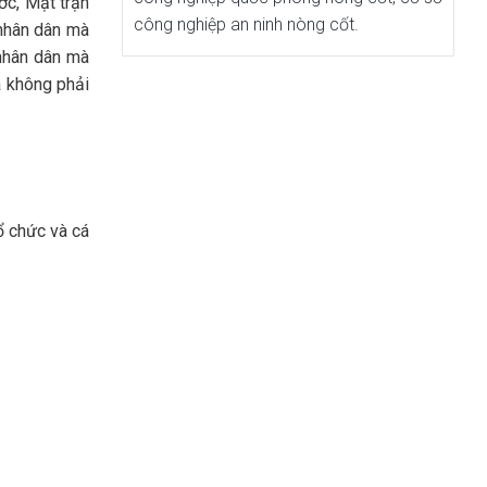
ớc, Mặt trận
công nghiệp an ninh nòng cốt.
 nhân dân mà
 nhân dân mà
à không phải
ổ chức và cá