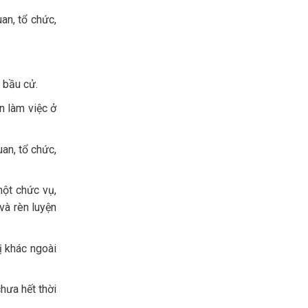
an, tổ chức,
 bầu cử.
n làm việc ở
an, tổ chức,
một chức vụ,
và rèn luyện
ị khác ngoài
hưa hết thời