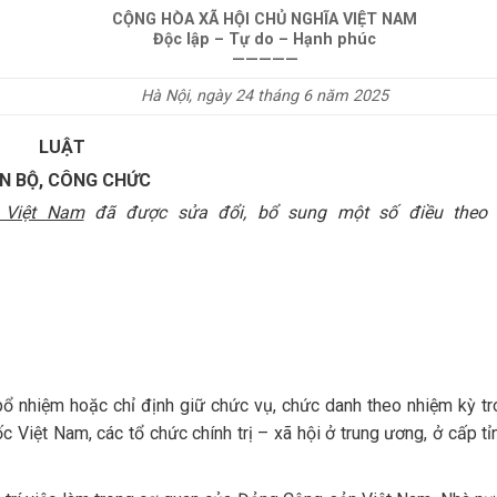
CỘNG HÒA XÃ HỘI CHỦ NGHĨA VIỆT NAM
Độc lập – Tự do – Hạnh phúc
—————
Hà Nội, ngày 24 tháng 6 năm 2025
LUẬT
N BỘ, CÔNG CHỨC
 Việt Nam
đã được sửa đổi, bổ sung một số điều theo 
bổ nhiệm hoặc chỉ định giữ chức vụ, chức danh theo nhiệm kỳ t
iệt Nam, các tổ chức chính trị – xã hội ở trung ương, ở cấp tỉn