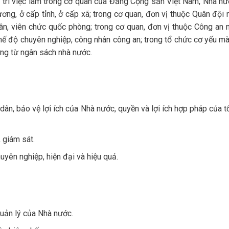
 trí việc làm trong cơ quan của Đảng Cộng sản Việt Nam, Nhà nư
 ương, ở cấp tỉnh, ở cấp xã; trong cơ quan, đơn vị thuộc Quân đội
hân, viên chức quốc phòng; trong cơ quan, đơn vị thuộc Công an
 chế độ chuyên nghiệp, công nhân công an; trong tổ chức cơ yếu m
ơng từ ngân sách nhà nước.
ân, bảo vệ lợi ích của Nhà nước, quyền và lợi ích hợp pháp của t
 giám sát.
huyên nghiệp, hiện đại và hiệu quả.
uản lý của Nhà nước.