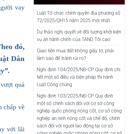
người vay
Luật Tổ chức chính quyền địa phương số
72/2025/QH15 năm 2025 mới nhất
Dự thảo nghị quyết về đối tượng khởi kiện
vụ án hành chính của TAND Tối cao
Theo đó,
Giao tiền mua đất không giấy tờ, phải
luật Dân
làm sao để tránh rủi ro?
y”.
Nghị định 104/2025/NĐ-CP Quy định chi
tiết một số điều và biện pháp thi hành
 vượt quá
Luật Công chứng
Nghị định 103/2025/NĐ-CP Quy định
một số chính sách đối với cơ sở công
nh chấp về
nghiệp quốc phòng nòng cốt, cơ sở công
nghiệp an ninh nòng cốt và chế độ, chính
sách đối với người lao động tại cơ sở
y với lãi
công nghiệp quốc phòng nòng cốt, cơ sở