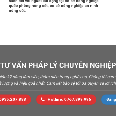
sách đối với người lao động tại cơ sở công nghiệp
quốc phòng nòng cốt, cơ sở công nghiệp an ninh
nòng cốt.
 TƯ VẤN PHÁP LÝ CHUYÊN NGHIỆP 
 giàu kỹ năng làm việc, thâm niên trong nghề cao, Chúng tôi ca
t lượng và hiệu quả nhất. Cam kết bảo vệ tối đa quyền và lợi í
 0935.207.888
Hotline: 0767.899.996
Đăng