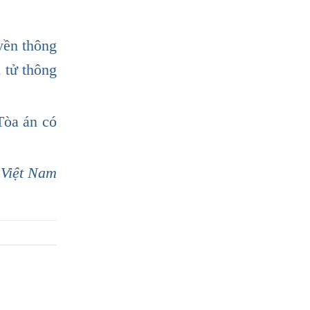
yền thông
 tử thông
 Tòa án có
 Việt Nam