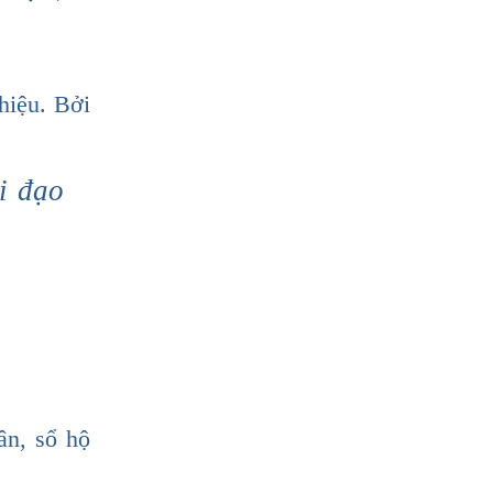
hiệu. Bởi
i đạo
ân, sổ hộ