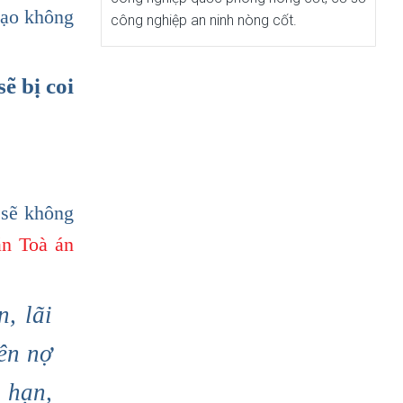
 tạo không
công nghiệp an ninh nòng cốt.
ẽ bị coi
 sẽ không
án Toà án
, lãi
rên nợ
á hạn,