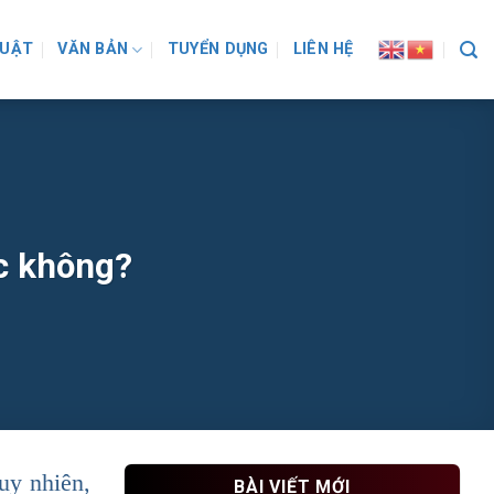
LUẬT
VĂN BẢN
TUYỂN DỤNG
LIÊN HỆ
ợc không?
uy nhiên,
BÀI VIẾT MỚI