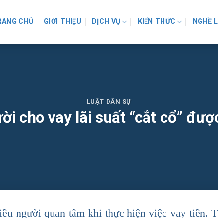
RANG CHỦ
GIỚI THIỆU
DỊCH VỤ
KIẾN THỨC
NGHỀ 
LUẬT DÂN SỰ
ời cho vay lãi suất “cắt cổ” đư
iều người quan tâm khi thực hiện việc vay tiền. T