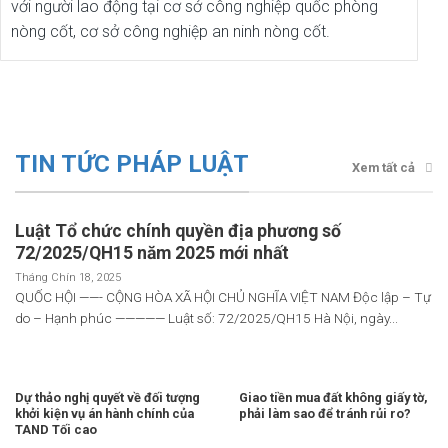
với người lao động tại cơ sở công nghiệp quốc phòng
nòng cốt, cơ sở công nghiệp an ninh nòng cốt.
TIN TỨC PHÁP LUẬT
Xem tất cả
Luật Tổ chức chính quyền địa phương số
72/2025/QH15 năm 2025 mới nhất
Tháng Chín 18, 2025
QUỐC HỘI ——- CỘNG HÒA XÃ HỘI CHỦ NGHĨA VIỆT NAM Độc lập – Tự
do – Hạnh phúc ————— Luật số: 72/2025/QH15 Hà Nội, ngày...
Dự thảo nghị quyết về đối tượng
Giao tiền mua đất không giấy tờ,
khởi kiện vụ án hành chính của
phải làm sao để tránh rủi ro?
TAND Tối cao