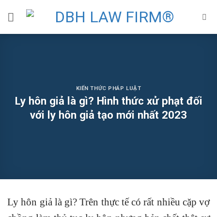
Skip
to
content
KIẾN THỨC PHÁP LUẬT
Ly hôn giả là gì? Hình thức xử phạt đối
với ly hôn giả tạo mới nhất 2023
Ly hôn giả là gì? Trên thực tế có rất nhiều
cặp vợ