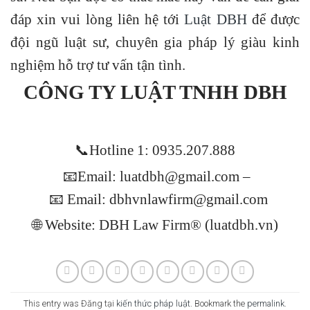
đáp xin vui lòng liên hệ tới
Luật DBH
để được
đội ngũ luật sư, chuyên gia pháp lý giàu kinh
nghiệm hỗ trợ tư vấn tận tình.
CÔNG TY LUẬT TNHH DBH
📞Hotline 1: 0935.207.888
📧Email: luatdbh@gmail.com –
📧 Email: dbhvnlawfirm@gmail.com
🌐 Website: DBH Law Firm® (luatdbh.vn)
This entry was Đăng tại
kiến thức pháp luật
. Bookmark the
permalink
.