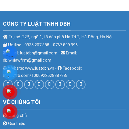
CÔNG TY LUẬT TNHH DBH
Trụ sở: 22B, ngõ 1, tổ dân phố Hà Trì 2, Hà Đông, Hà Nội
Hotline : 0935.207.888 - 0767.899.996
Email: luatdbh@gmail.com
-
Email:
dbhvnlawfirm@gmail.com
Website: www.luatdbh.vn
-
Facebook:
https://fb.com/100092262888788/
VỀ CHÚNG TÔI
Trang chủ
Giới thiệu