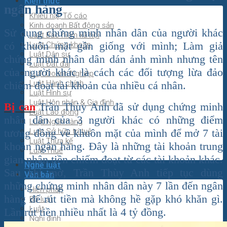
Kiến thức
ngân hàng
Khiếu nại, Tố cáo
Kinh doanh Bất động sản
Sử dụng chứng minh nhân dân của người khác
Luật Bảo hiểm xã hội
có khuôn mặt gần giống với mình; Làm giả
Luật Chứng khoán
Luật Dân sự
chứng minh nhân dân dán ảnh mình nhưng tên
Luật Đất đai
của người khác là cách các đối tượng lừa đảo
Luật Doanh Nghiệp
Luật Hành chính
chiếm đoạt tài khoản của nhiều cá nhân.
Luật Hình sự
Luật Hôn nhân & Gia đình
Bị can
Trần Thùy Anh đã sử dụng chứng minh
Luật Lao động
nhân dân của 3 người khác có những điểm
Luật Ngân hàng
Luật Sở hữu trí tuệ
tương đồng về khuôn mặt của mình để mở 7 tài
Luật Thừa kế
khoản ngân hàng. Đây là những tài khoản trung
Luật Thuế
gian nhận tiền chiếm đoạt từ các tài khoản khác.
Nghề luật
Sau khi mở, Trần Thùy Anh tiếp tục dùng
Văn bản
những chứng minh nhân dân này 7 lần đến ngân
Hiến pháp
hàng để rút tiền mà không hề gặp khó khăn gì.
Bộ luật
Luật
Lần rút tiền nhiều nhất là 4 tỷ đồng.
Nghị định