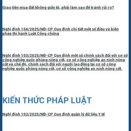
Giao tiền mua đất không giấy tờ, phải làm sao để tránh rủi ro?
Nghị định 104/2025/NĐ-CP Quy định chi tiết một số điều và biện
pháp thi hành Luật Công chứng
Nghị định 103/2025/NĐ-CP Quy định một số chính sách đối với cơ sở
công nghiệp quốc phòng nòng cốt, cơ sở công nghiệp an ninh nòng
cốt và chế độ, chính sách đối với người lao động tại cơ sở công
nghiệp quốc phòng nòng cốt, cơ sở công nghiệp an ninh nòng cốt.
KIẾN THỨC PHÁP LUẬT
Nghị định 102/2025/NĐ-CP Quy định quản lý dữ liệu Y tế