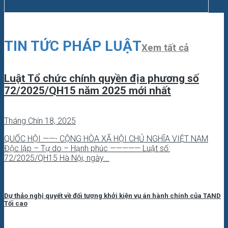
TIN TỨC PHÁP LUẬT
Xem tất cả
Luật Tổ chức chính quyền địa phương số
72/2025/QH15 năm 2025 mới nhất
Tháng Chín 18, 2025
QUỐC HỘI ——- CỘNG HÒA XÃ HỘI CHỦ NGHĨA VIỆT NAM
Độc lập – Tự do – Hạnh phúc ————— Luật số:
72/2025/QH15 Hà Nội, ngày...
Dự thảo nghị quyết về đối tượng khởi kiện vụ án hành chính của TAND
Tối cao