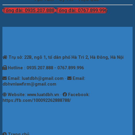
Tổng đài: 0935.207.888
Tổng đài: 0767.899.996
CÔNG TY LUẬT TNHH DBH
Trụ sở: 22B, ngõ 1, tổ dân phố Hà Trì 2, Hà Đông, Hà Nội
Hotline : 0935.207.888 - 0767.899.996
Email: luatdbh@gmail.com
-
Email:
dbhvnlawfirm@gmail.com
Website: www.luatdbh.vn
-
Facebook:
https://fb.com/100092262888788/
VỀ CHÚNG TÔI
Trang chủ