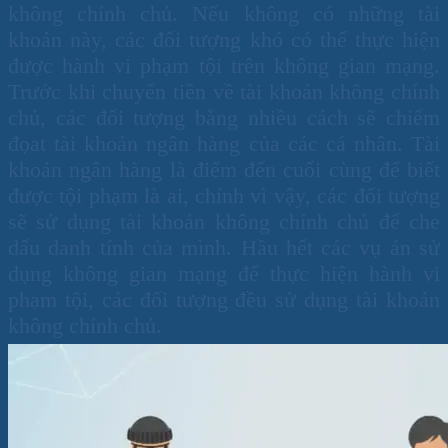
không chính chủ. Nếu không có những tài
khoản này, các đối tượng khó có thể thực hiện
được hành vi phạm tội trên không gian mạng.
Trước khi chuyển tiền về tài khoản không chính
chủ, các đối tượng bằng nhiều cách sẽ chiếm
đọat tài khoản ngân hàng của các cá nhân. Tài
khoản ngân hàng là điểm đến cuối cùng để biết
được tội phạm là ai, chính vì vậy, các đối tượng
sẽ sử dụng tài khoản không chính chủ để che
dấu danh tính của mình. Hầu hết các vụ án sử
dụng không gian mạng để thực hiện hành vi
phạm tội, các đối tượng đều sử dụng tài khoản
không chính chủ.