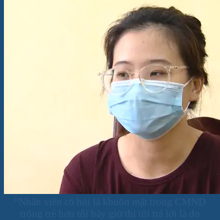
Nghị quyết
Thông tư
Tuyển dụng
Liên hệ
“Nhân viên có hỏi là khuôn mặt trong CMND
trông trẻ hơn tôi bây giờ thì tôi trả lời là do