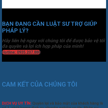
BẠN ĐANG CẦN LUẬT SƯ TRỢ GIÚP
PHÁP LÝ?
Hãy liên hệ ngay với chúng tôi để được bảo vệ tối
đa quyền và lợi ích hợp pháp của mình!
Hotline: 0935.207.888
CAM KẾT CỦA CHÚNG TÔI
DỊCH VỤ UY TÍN:
Quyền lợi và bảo mật của khách hàng là
số 1, chất lượng dịch vụ chuyên nghiệp uy tín. Nhân sự