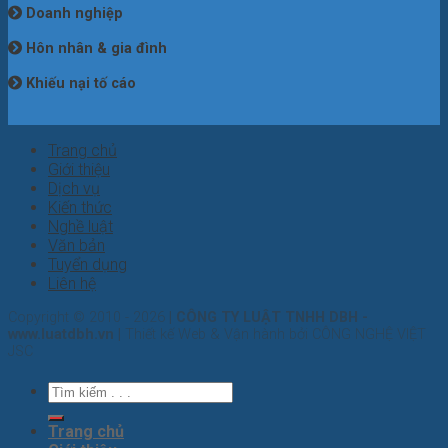
Doanh nghiệp
Hôn nhân & gia đình
Khiếu nại tố cáo
Trang chủ
Giới thiệu
Dịch vụ
Kiến thức
Nghề luật
Văn bản
Tuyển dụng
Liên hệ
Copyright © 2010 - 2026
| CÔNG TY LUẬT TNHH DBH -
www.luatdbh.vn |
Thiết kế Web & Vận hành bởi CÔNG NGHỆ VIỆT
JSC
Trang chủ