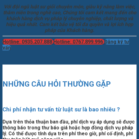
Với đội ngũ luật sư giỏi chuyên môn, giàu kỹ năng làm việc,
thâm niên trong nghề cao, Chúng tôi cam kết mang đến cho
khách hàng dịch vụ pháp lý chuyên nghiệp, chất lượng và
hiệu quả nhất. Cam kết bảo vệ tối đa quyền và lợi ích hợp
pháp của Khách hàng.
Hotline: 0935.207.888
Hotline: 0767.899.996
Đăng ký tư
vấn
NHỮNG CÂU HỎI THƯỜNG GẶP
Chi phí nhận tư vấn từ luật sư là bao nhiêu ?
Dựa trên thỏa thuận ban đầu, phí dịch vụ áp dụng sẽ được
thông báo trong thư báo giá hoặc hợp đồng dịch vụ pháp
lý. Có thể được tính dựa trên phí theo giờ, phí cố định, phí