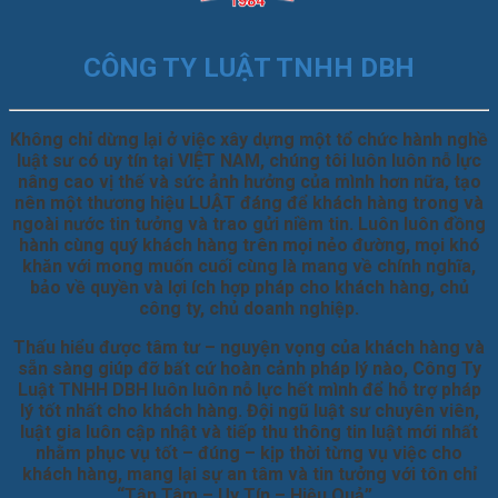
CÔNG TY LUẬT TNHH DBH
Không chỉ dừng lại ở việc xây dựng một tổ chức hành nghề
luật sư có uy tín tại VIỆT NAM, chúng tôi luôn luôn nỗ lực
nâng cao vị thế và sức ảnh hưởng của mình hơn nữa, tạo
nên một thương hiệu LUẬT đáng để khách hàng trong và
ngoài nước tin tưởng và trao gửi niềm tin. Luôn luôn đồng
hành cùng quý khách hàng trên mọi nẻo đường, mọi khó
khăn với mong muốn cuối cùng là mang về chính nghĩa,
bảo về quyền và lợi ích hợp pháp cho khách hàng, chủ
công ty, chủ doanh nghiệp.
Thấu hiểu được tâm tư – nguyện vọng của khách hàng và
sẵn sàng giúp đỡ bất cứ hoàn cảnh pháp lý nào, Công Ty
Luật TNHH DBH luôn luôn nỗ lực hết mình để hỗ trợ pháp
lý tốt nhất cho khách hàng. Đội ngũ luật sư chuyên viên,
luật gia luôn cập nhật và tiếp thu thông tin luật mới nhất
nhằm phục vụ tốt – đúng – kịp thời từng vụ việc cho
khách hàng, mang lại sự an tâm và tin tưởng với tôn chỉ
“Tận Tâm – Uy Tín – Hiệu Quả” .