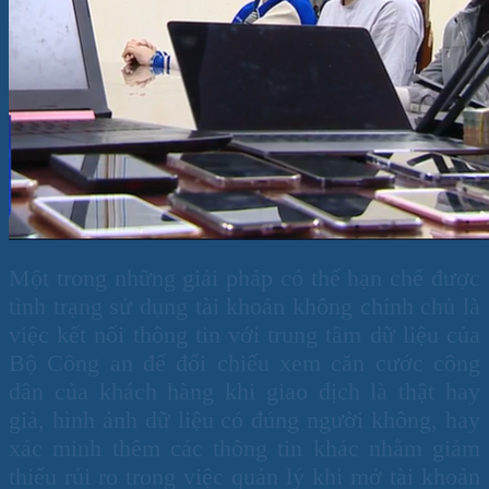
Một trong những giải pháp có thể hạn chế được
tình trạng sử dụng tài khoản không chính chủ là
việc kết nối thông tin với trung tâm dữ liệu của
Bộ Công an để đối chiếu xem căn cước công
dân của khách hàng khi giao dịch là thật hay
giả, hình ảnh dữ liệu có đúng người không, hay
xác minh thêm các thông tin khác nhằm giảm
thiểu rủi ro trong việc quản lý khi mở tài khoản