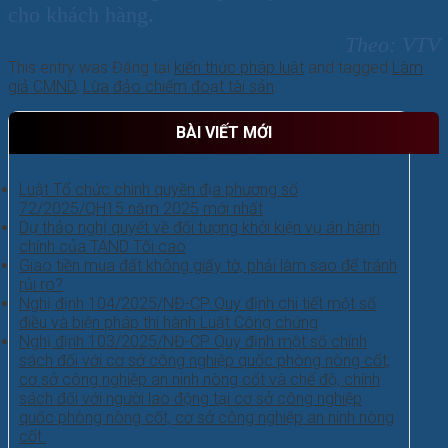
cho khách hàng.
Theo: VTV
This entry was Đăng tại
kiến thức pháp luật
and tagged
Làm
giả CMND
,
Lừa đảo chiếm đoạt tài sản
.
BÀI VIẾT MỚI
Luật Tổ chức chính quyền địa phương số
72/2025/QH15 năm 2025 mới nhất
Dự thảo nghị quyết về đối tượng khởi kiện vụ án hành
chính của TAND Tối cao
Giao tiền mua đất không giấy tờ, phải làm sao để tránh
rủi ro?
Nghị định 104/2025/NĐ-CP Quy định chi tiết một số
điều và biện pháp thi hành Luật Công chứng
Nghị định 103/2025/NĐ-CP Quy định một số chính
sách đối với cơ sở công nghiệp quốc phòng nòng cốt,
cơ sở công nghiệp an ninh nòng cốt và chế độ, chính
sách đối với người lao động tại cơ sở công nghiệp
quốc phòng nòng cốt, cơ sở công nghiệp an ninh nòng
cốt.