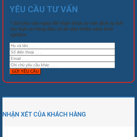
YÊU CẦU TƯ VẤN
* Gửi yêu cầu ngay để nhận được tư vấn dịch vụ bởi
các luật sư hàng đầu có bề dày nhiều năm kinh
nghiệm.
NHẬN XÉT CỦA KHÁCH HÀNG