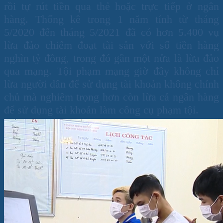
rồi tự rút tiền qua thẻ hoặc trực tiếp ở ngân
hàng. Thống kê trong 1 năm tính từ tháng
5/2020 đến tháng 5/2021 đã có hơn 5.400 vụ
lừa đảo chiếm đoạt tài sản với số tiền hàng
nghìn tỷ đồng, trong đó gần một nửa là lừa đảo
qua mạng. Tội phạm mạng giờ đây không chỉ
lừa người dân để sử dụng tài khoản không chính
chủ mà nghiêm trọng hơn còn lừa cả ngân hàng
để sử dụng tài khoản làm công cụ phạm tội.