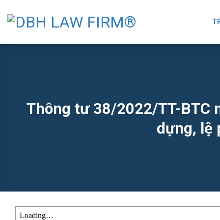
Skip
to
T
content
Thông tư 38/2022/TT-BTC mứ
dựng, lệ