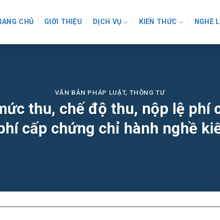
RANG CHỦ
GIỚI THIỆU
DỊCH VỤ
KIẾN THỨC
NGHỀ 
VĂN BẢN PHÁP LUẬT
,
THÔNG TƯ
c thu, chế độ thu, nộp lệ phí 
 phí cấp chứng chỉ hành nghề kiế