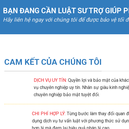
BẠN ĐANG CẦN LUẬT SƯ TRỢ GIÚP P
Hãy liên hệ ngay với chúng tôi để được bảo vệ tối 
CAM KẾT CỦA CHÚNG TÔI
DỊCH VỤ UY TÍN:
Quyền lợi và bảo mật của khách
vụ chuyên nghiệp uy tín. Nhân sự giàu kinh ngh
chuyên nghiệp bảo mật tuyệt đối.
CHI PHÍ HỢP LÝ:
Từng bước làm thay đổi quan đ
dụng dịch vụ tư vấn luật với phương thức sử dụng
hợp lý mà đem lại hiệu quả pháp lý cao.