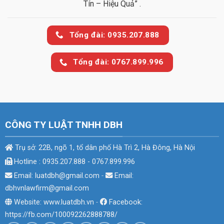
Tín – Hiệu Quả” .
Tổng đài: 0935.207.888
Tổng đài: 0767.899.996
CÔNG TY LUẬT TNHH DBH
Trụ sở: 22B, ngõ 1, tổ dân phố Hà Trì 2, Hà Đông, Hà Nội
Hotline : 0935.207.888 - 0767.899.996
Email: luatdbh@gmail.com
-
Email:
dbhvnlawfirm@gmail.com
Website: www.luatdbh.vn
-
Facebook:
https://fb.com/100092262888788/