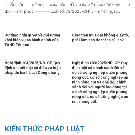
QUỐC HỘI ——- CỘNG HÒA XÃ HỘI CHỦ NGHĨA VIỆT NAM Độc lập – Tự
do – Hạnh phúc ————— Luật số: 72/2025/QH15 Hà Nội, ngày...
Dự thảo nghị quyết về đối tượng
Giao tiền mua đất không giấy tờ,
khởi kiện vụ án hành chính của
phải làm sao để tránh rủi ro?
TAND Tối cao
Nghị định 104/2025/NĐ-CP Quy
Nghị định 103/2025/NĐ-CP Quy
định chi tiết một số điều và biện
định một số chính sách đối với
pháp thi hành Luật Công chứng
cơ sở công nghiệp quốc phòng
nòng cốt, cơ sở công nghiệp an
ninh nòng cốt và chế độ, chính
sách đối với người lao động tại
cơ sở công nghiệp quốc phòng
nòng cốt, cơ sở công nghiệp an
ninh nòng cốt.
KIẾN THỨC PHÁP LUẬT