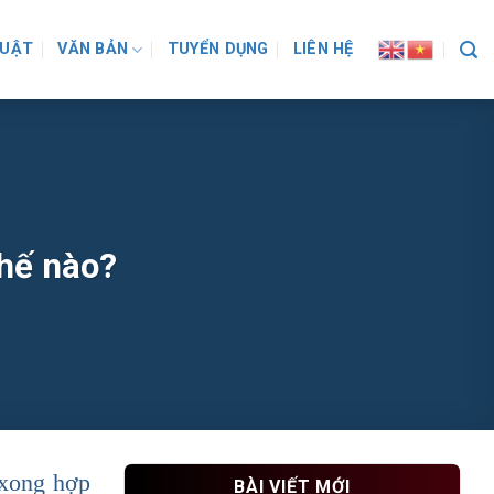
LUẬT
VĂN BẢN
TUYỂN DỤNG
LIÊN HỆ
thế nào?
 xong hợp
BÀI VIẾT MỚI