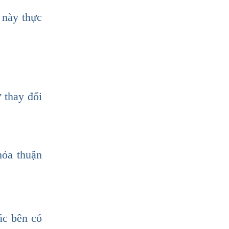
 này thực
 thay đổi
hỏa thuận
ác bên có