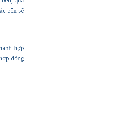
 bên, qua
các bên sẽ
thành hợp
 hợp đồng