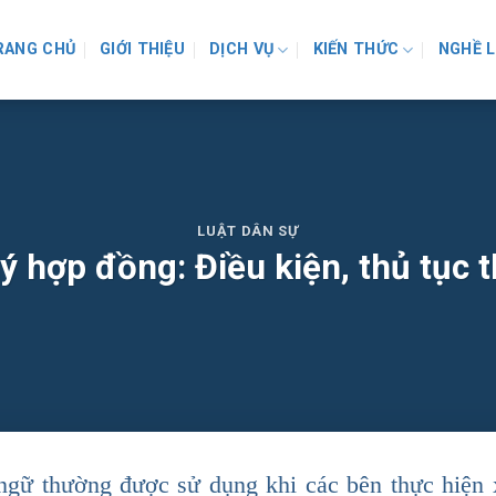
RANG CHỦ
GIỚI THIỆU
DỊCH VỤ
KIẾN THỨC
NGHỀ 
LUẬT DÂN SỰ
ý hợp đồng: Điều kiện, thủ tục 
 ngữ thường được sử dụng khi các bên thực hiện