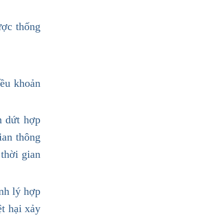
ược thống
iều khoản
m dứt hợp
ian thông
thời gian
nh lý hợp
t hại xảy