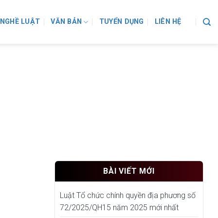
NGHỀ LUẬT
VĂN BẢN
TUYỂN DỤNG
LIÊN HỆ
CĂN CƯỚC CÔNG DÂN (SỬA
BÀI VIẾT MỚI
Luật Tổ chức chính quyền địa phương số
72/2025/QH15 năm 2025 mới nhất