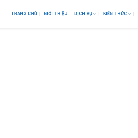
TRANG CHỦ
GIỚI THIỆU
DỊCH VỤ
KIẾN THỨC
ỂM MỚI CỦA DỰ THẢO LUẬT 
ĐỔI)