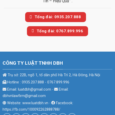
Tín – Hiệu Quả” .
Tổng đài: 0935.207.888
Tổng đài: 0767.899.996
CÔNG TY LUẬT TNHH DBH
Trụ sở: 22B, ngõ 1, tổ dân phố Hà Trì 2, Hà Đông, Hà Nội
Hotline : 0935.207.888 - 0767.899.996
Email: luatdbh@gmail.com
-
Email:
dbhvnlawfirm@gmail.com
Website: www.luatdbh.vn
-
Facebook:
https://fb.com/100092262888788/