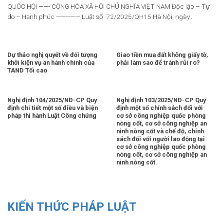
QUỐC HỘI ——- CỘNG HÒA XÃ HỘI CHỦ NGHĨA VIỆT NAM Độc lập – Tự
do – Hạnh phúc ————— Luật số: 72/2025/QH15 Hà Nội, ngày...
Dự thảo nghị quyết về đối tượng
Giao tiền mua đất không giấy tờ,
khởi kiện vụ án hành chính của
phải làm sao để tránh rủi ro?
TAND Tối cao
Nghị định 104/2025/NĐ-CP Quy
Nghị định 103/2025/NĐ-CP Quy
định chi tiết một số điều và biện
định một số chính sách đối với
pháp thi hành Luật Công chứng
cơ sở công nghiệp quốc phòng
nòng cốt, cơ sở công nghiệp an
ninh nòng cốt và chế độ, chính
sách đối với người lao động tại
cơ sở công nghiệp quốc phòng
nòng cốt, cơ sở công nghiệp an
ninh nòng cốt.
KIẾN THỨC PHÁP LUẬT