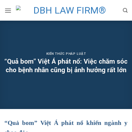
Skip
to
content
KIẾN THỨC PHÁP LUẬT
“Quả bom” Việt Á phát nổ: Việc chăm sóc
cho bệnh nhân cũng bị ảnh hưởng rất lớn
“Quả bom” Việt Á phát nổ khiến ngành y