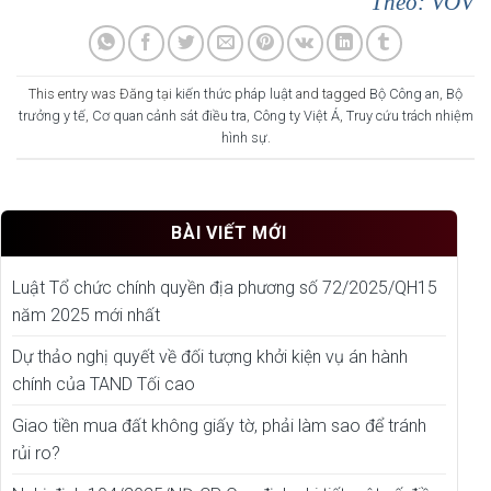
Theo: VOV
This entry was Đăng tại
kiến thức pháp luật
and tagged
Bộ Công an
,
Bộ
trưởng y tế
,
Cơ quan cảnh sát điều tra
,
Công ty Việt Á
,
Truy cứu trách nhiệm
hình sự
.
BÀI VIẾT MỚI
Luật Tổ chức chính quyền địa phương số 72/2025/QH15
năm 2025 mới nhất
Dự thảo nghị quyết về đối tượng khởi kiện vụ án hành
chính của TAND Tối cao
Giao tiền mua đất không giấy tờ, phải làm sao để tránh
rủi ro?