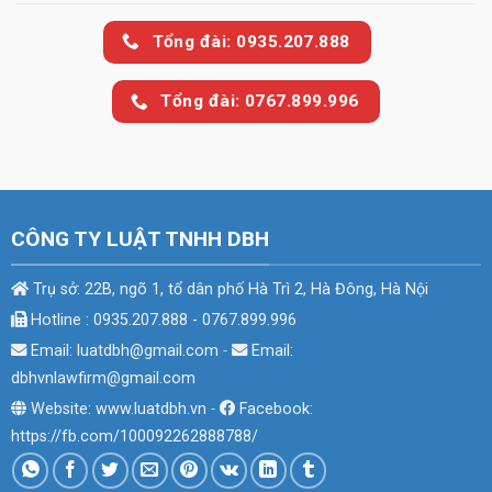
Tổng đài: 0935.207.888
Tổng đài: 0767.899.996
CÔNG TY LUẬT TNHH DBH
Trụ sở: 22B, ngõ 1, tổ dân phố Hà Trì 2, Hà Đông, Hà Nội
Hotline : 0935.207.888 - 0767.899.996
Email: luatdbh@gmail.com
-
Email:
dbhvnlawfirm@gmail.com
Website: www.luatdbh.vn
-
Facebook:
https://fb.com/100092262888788/