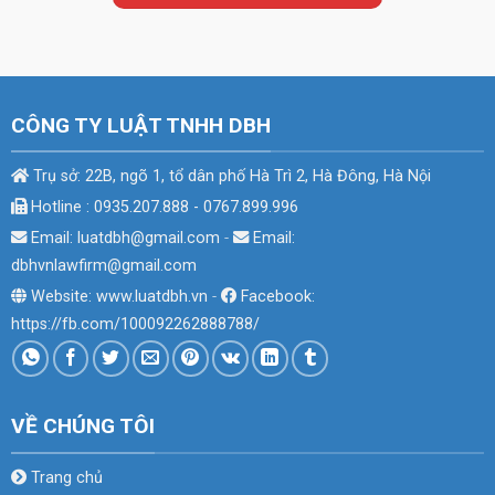
CÔNG TY LUẬT TNHH DBH
Trụ sở: 22B, ngõ 1, tổ dân phố Hà Trì 2, Hà Đông, Hà Nội
Hotline : 0935.207.888 - 0767.899.996
Email: luatdbh@gmail.com
-
Email:
dbhvnlawfirm@gmail.com
Website: www.luatdbh.vn
-
Facebook:
https://fb.com/100092262888788/
VỀ CHÚNG TÔI
Trang chủ