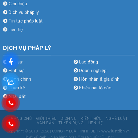
Giới thiệu
Dịch vụ pháp lý
Tin tức pháp luật
Liên hệ
DỊCH VỤ PHÁP LÝ
Dân sự
Lao động
Hình sự
Doanh nghiệp
Hành chính
Hôn nhân & gia đình
Thừa kế
Khiếu nại tố cáo
Nhà, đất
TRANG CHỦ
GIỚI THIỆU
DỊCH VỤ
KIẾN THỨC
NGHỀ LUẬT
VĂN BẢN
TUYỂN DỤNG
LIÊN HỆ
Copyright © 2010 - 2026
| CÔNG TY LUẬT TNHH DBH - www.luatdbh.vn |
Thiết kế Web & Vận hành bởi CÔNG NGHỆ VIỆT JSC