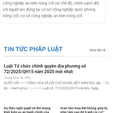
công nghiệp an ninh nòng cốt và chế độ, chính sách đối
với người lao động tại cơ sở công nghiệp quốc phòng
nòng cốt, cơ sở công nghiệp an ninh nòng cốt.
TIN TỨC PHÁP LUẬT
Xem tất cả
Luật Tổ chức chính quyền địa phương số
72/2025/QH15 năm 2025 mới nhất
Tháng Chín 18, 2025
QUỐC HỘI ——- CỘNG HÒA XÃ HỘI CHỦ NGHĨA VIỆT NAM Độc lập – Tự
do – Hạnh phúc ————— Luật số: 72/2025/QH15 Hà Nội, ngày...
Dự thảo nghị quyết về đối tượng
Giao tiền mua đất không giấy tờ,
khởi kiện vụ án hành chính của
phải làm sao để tránh rủi ro?