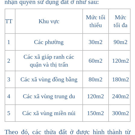
nhận quyền sử dụng đất ở như sau:
Mức tối
Mức
TT
Khu vực
thiểu
tối đa
1
Các phường
30m2
90m2
Các xã giáp ranh các
2
60m2
120m2
quận và thị trấn
3
Các xã vùng đồng bằng
80m2
180m2
4
Các xã vùng trung du
120m2
240m2
5
Các xã vùng miền núi
150m2
300m2
Theo đó, các thửa đất ở được hình thành từ