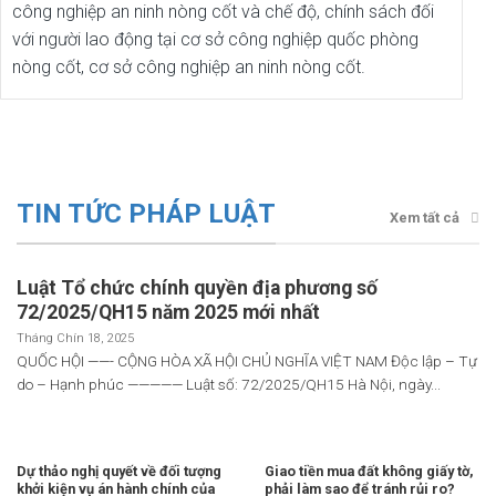
công nghiệp an ninh nòng cốt và chế độ, chính sách đối
với người lao động tại cơ sở công nghiệp quốc phòng
nòng cốt, cơ sở công nghiệp an ninh nòng cốt.
TIN TỨC PHÁP LUẬT
Xem tất cả
Luật Tổ chức chính quyền địa phương số
72/2025/QH15 năm 2025 mới nhất
Tháng Chín 18, 2025
QUỐC HỘI ——- CỘNG HÒA XÃ HỘI CHỦ NGHĨA VIỆT NAM Độc lập – Tự
do – Hạnh phúc ————— Luật số: 72/2025/QH15 Hà Nội, ngày...
Dự thảo nghị quyết về đối tượng
Giao tiền mua đất không giấy tờ,
khởi kiện vụ án hành chính của
phải làm sao để tránh rủi ro?