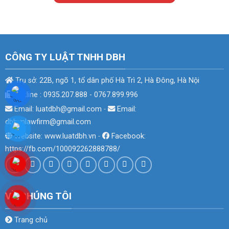
CÔNG TY LUẬT TNHH DBH
Trụ sở: 22B, ngõ 1, tổ dân phố Hà Trì 2, Hà Đông, Hà Nội
Hotline : 0935.207.888 - 0767.899.996
Email: luatdbh@gmail.com
-
Email:
dbhvnlawfirm@gmail.com
Website: www.luatdbh.vn
-
Facebook:
https://fb.com/100092262888788/
VỀ CHÚNG TÔI
Trang chủ