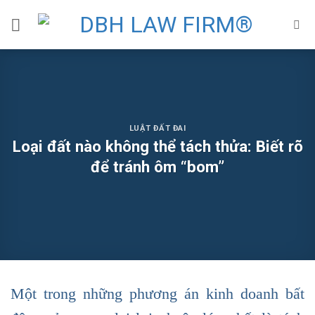
Skip
to
content
LUẬT ĐẤT ĐAI
Loại đất nào không thể tách thửa: Biết rõ
để tránh ôm “bom”
Một trong những phương án kinh doanh bất