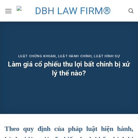
Skip
to
content
LUẬT CHỨNG KHOÁN
,
LUẬT HÀNH CHÍNH
,
LUẬT HÌNH SỰ
Làm giá cổ phiếu thu lợi bất chính bị xử
lý thế nào?
Theo quy định của pháp luật hiện hành,