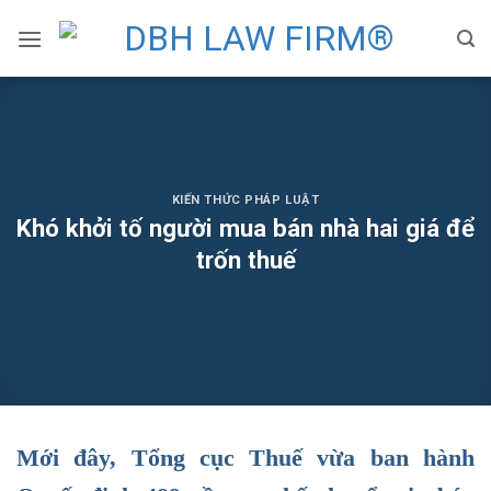
Skip
to
content
KIẾN THỨC PHÁP LUẬT
Khó khởi tố người mua bán nhà hai giá để
trốn thuế
Mới đây, Tổng cục Thuế vừa ban hành