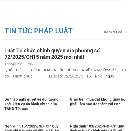
TIN TỨC PHÁP LUẬT
Xem tất cả
Luật Tổ chức chính quyền địa phương số
72/2025/QH15 năm 2025 mới nhất
Tháng Chín 18, 2025
QUỐC HỘI ——- CỘNG HÒA XÃ HỘI CHỦ NGHĨA VIỆT NAM Độc lập – Tự
do – Hạnh phúc ————— Luật số: 72/2025/QH15 Hà Nội, ngày...
Dự thảo nghị quyết về đối tượng
Giao tiền mua đất không giấy tờ,
khởi kiện vụ án hành chính của
phải làm sao để tránh rủi ro?
TAND Tối cao
Nghị định 104/2025/NĐ-CP Quy
Nghị định 103/2025/NĐ-CP Quy
định chi tiết một số điều và biện
định một số chính sách đối với