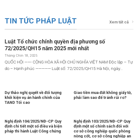
TIN TỨC PHÁP LUẬT
Xem tất cả
Luật Tổ chức chính quyền địa phương số
72/2025/QH15 năm 2025 mới nhất
Tháng Chín 18, 2025
QUỐC HỘI ——- CỘNG HÒA XÃ HỘI CHỦ NGHĨA VIỆT NAM Độc lập – Tự
do – Hạnh phúc ————— Luật số: 72/2025/QH15 Hà Nội, ngày...
Dự thảo nghị quyết về đối tượng
Giao tiền mua đất không giấy tờ,
khởi kiện vụ án hành chính của
phải làm sao để tránh rủi ro?
TAND Tối cao
Nghị định 104/2025/NĐ-CP Quy
Nghị định 103/2025/NĐ-CP Quy
định chi tiết một số điều và biện
định một số chính sách đối với
pháp thi hành Luật Công chứng
cơ sở công nghiệp quốc phòng
nòng cốt, cơ sở công nghiệp an