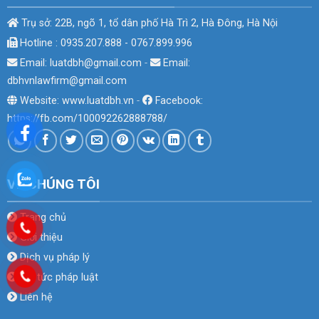
Trụ sở: 22B, ngõ 1, tổ dân phố Hà Trì 2, Hà Đông, Hà Nội
Hotline : 0935.207.888 - 0767.899.996
Email: luatdbh@gmail.com
-
Email:
dbhvnlawfirm@gmail.com
Website: www.luatdbh.vn
-
Facebook:
https://fb.com/100092262888788/
VỀ CHÚNG TÔI
Trang chủ
Giới thiệu
Dịch vụ pháp lý
Tin tức pháp luật
Liên hệ