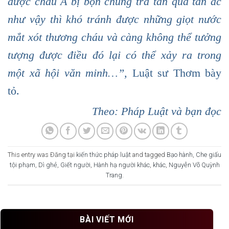
được cháu A bị bọn chúng tra tấn quá tàn ác
như vậy thì khó tránh được những giọt nước
mắt xót thương cháu và càng không thể tưởng
tượng được điều đó lại có thể xảy ra trong
một xã hội văn minh…”,
Luật sư Thơm bày
tỏ.
Theo: Pháp Luật và bạn đọc
This entry was Đăng tại
kiến thức pháp luật
and tagged
Bạo hành
,
Che giấu
tội phạm
,
Dì ghẻ
,
Giết người
,
Hành hạ người khác
,
khác
,
Nguyễn Võ Quỳnh
Trang
.
BÀI VIẾT MỚI