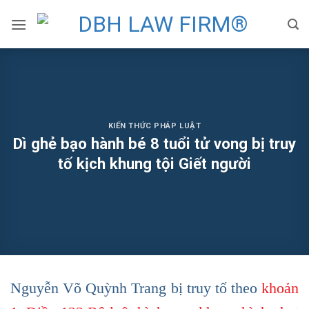
Skip
to
content
KIẾN THỨC PHÁP LUẬT
Dì ghẻ bạo hành bé 8 tuổi tử vong bị truy
tố kịch khung tội Giết người
Nguyễn Võ Quỳnh Trang bị truy tố theo
khoản