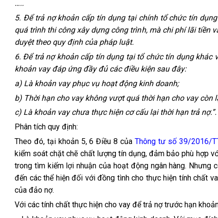
…..
5. Để trả nợ khoản cấp tín dụng tại chính tổ chức tín dụng
quá trình thi công xây dựng công trình, mà chi phí lãi ti
duyệt theo quy định của pháp luật.
6. Để trả nợ khoản cấp tín dụng tại tổ chức tín dụng khác 
khoản vay đáp ứng đầy đủ các điều kiện sau đây:
a) Là khoản vay phục vụ hoạt động kinh doanh;
b) Thời hạn cho vay không vượt quá thời hạn cho vay còn l
c) Là khoản vay chưa thực hiện cơ cấu lại thời hạn trả nợ.”.
Phân tích quy định:
Theo đó, tại khoản 5, 6 Điều 8 của
Thông tư số 39/2016/
kiểm soát chặt chẽ chất lượng tín dụng, đảm bảo phù hợp vớ
trong tìm kiếm lợi nhuận của hoạt động ngân hàng. Nhưng 
đến các thể hiện đối với đồng tình cho thực hiện tính chất v
của đảo nợ.
Với các tính chất thực hiện cho vay để trả nợ trước hạn kho