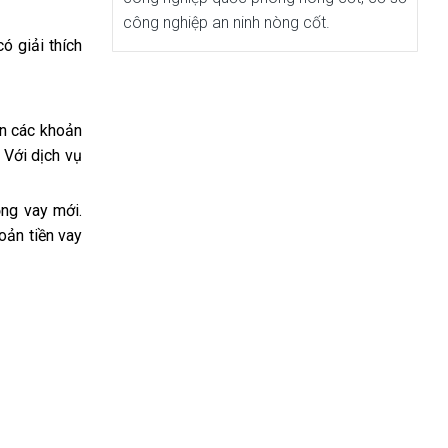
công nghiệp an ninh nòng cốt.
ó giải thích
ện các khoản
 Với dịch vụ
ồng vay mới.
oản tiền vay