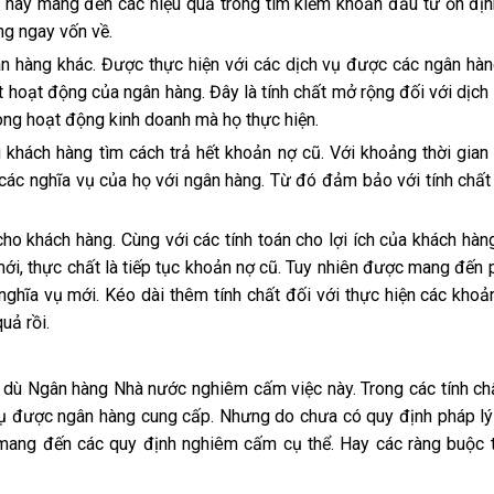
 này mang đến các hiệu quả trong tìm kiếm khoản đầu tư ổn đị
ng ngay vốn về.
ân hàng khác. Được thực hiện với các dịch vụ được các ngân hà
 hoạt động của ngân hàng. Đây là tính chất mở rộng đối với dịch
ong hoạt động kinh doanh mà họ thực hiện.
khách hàng tìm cách trả hết khoản nợ cũ. Với khoảng thời gian
ác nghĩa vụ của họ với ngân hàng. Từ đó đảm bảo với tính chất 
 cho khách hàng. Cùng với các tính toán cho lợi ích của khách h
ới, thực chất là tiếp tục khoản nợ cũ. Tuy nhiên được mang đến 
nghĩa vụ mới. Kéo dài thêm tính chất đối với thực hiện các khoả
uả rồi.
dù Ngân hàng Nhà nước nghiêm cấm việc này. Trong các tính chấ
vụ được ngân hàng cung cấp. Nhưng do chưa có quy định pháp lý
g mang đến các quy định nghiêm cấm cụ thể. Hay các ràng buộc 