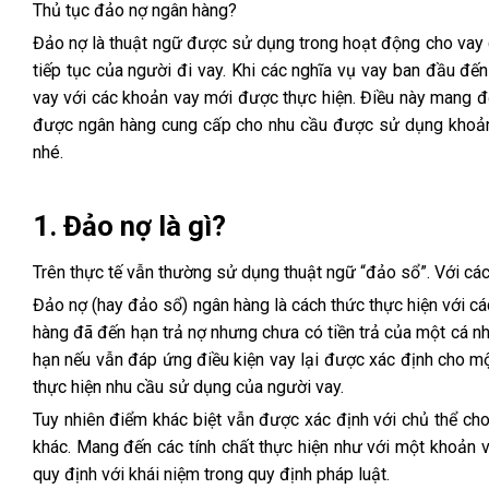
Thủ tục đảo nợ ngân hàng?
Đảo nợ là thuật ngữ được sử dụng trong hoạt động cho vay 
tiếp tục của người đi vay. Khi các nghĩa vụ vay ban đầu đ
vay với các khoản vay mới được thực hiện. Điều này mang 
được ngân hàng cung cấp cho nhu cầu được sử dụng khoản 
nhé.
1. Đảo nợ là gì?
Trên thực tế vẫn thường sử dụng thuật ngữ “đảo sổ”. Với các
Đảo nợ (hay đảo sổ) ngân hàng là cách thức thực hiện với cá
hàng đã đến hạn trả nợ nhưng chưa có tiền trả của một cá n
hạn nếu vẫn đáp ứng điều kiện vay lại được xác định cho mộ
thực hiện nhu cầu sử dụng của người vay.
Tuy nhiên điểm khác biệt vẫn được xác định với chủ thể ch
khác. Mang đến các tính chất thực hiện như với một khoản 
quy định với khái niệm trong quy định pháp luật.