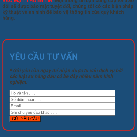
BẢO MẬT THÔNG TIN:
Mọi thông tin bạn cung cấp và trao
đổi sẽ được bảo mật tuyệt đối, chúng tôi có các biện pháp
kỹ thuật và an ninh để bảo vệ thông tin của quý khách
hàng.
YÊU CẦU TƯ VẤN
* Gửi yêu cầu ngay để nhận được tư vấn dịch vụ bởi
các luật sư hàng đầu có bề dày nhiều năm kinh
nghiệm.