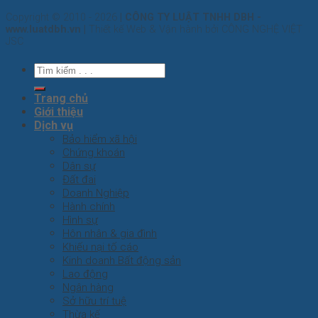
Copyright © 2010 - 2026
| CÔNG TY LUẬT TNHH DBH -
www.luatdbh.vn |
Thiết kế Web & Vận hành bởi CÔNG NGHỆ VIỆT
JSC
Trang chủ
Giới thiệu
Dịch vụ
Bảo hiểm xã hội
Chứng khoán
Dân sự
Đất đai
Doanh Nghiệp
Hành chính
Hình sự
Hôn nhân & gia đình
Khiếu nại tố cáo
Kinh doanh Bất động sản
Lao động
Ngân hàng
Sở hữu trí tuệ
Thừa kế