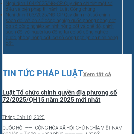
Nghị định 104/2025/NĐ-CP Quy định chi tiết một số
điều và biện pháp thi hành Luật Công chứng
Nghị định 103/2025/NĐ-CP Quy định một số chính
sách đối với cơ sở công nghiệp quốc phòng nòng cốt,
cơ sở công nghiệp an ninh nòng cốt và chế độ, chính
sách đối với người lao động tại cơ sở công nghiệp
quốc phòng nòng cốt, cơ sở công nghiệp an ninh nòng
cốt.
TIN TỨC PHÁP LUẬT
Xem tất cả
Luật Tổ chức chính quyền địa phương số
72/2025/QH15 năm 2025 mới nhất
Tháng Chín 18, 2025
QUỐC HỘI ——- CỘNG HÒA XÃ HỘI CHỦ NGHĨA VIỆT NAM
Độc lập – Tự do – Hạnh phúc ————— Luật số: