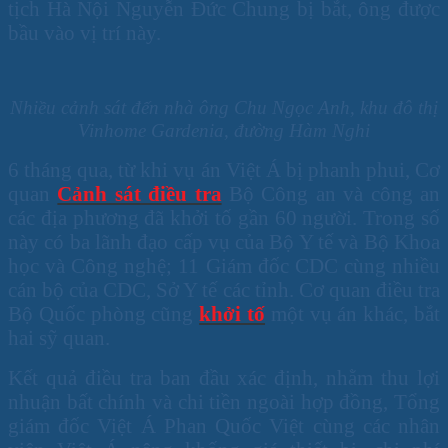
tịch Hà Nội Nguyễn Đức Chung bị bắt, ông được
bầu vào vị trí này.
Nhiều cảnh sát đến nhà ông Chu Ngọc Anh, khu đô thị
Vinhome Gardenia, đường Hàm Nghi
6 tháng qua, từ khi vụ án Việt Á bị phanh phui, Cơ
quan
Cảnh sát điều tra
Bộ Công an và công an
các địa phương đã khởi tố gần 60 người. Trong số
này có ba lãnh đạo cấp vụ của Bộ Y tế và Bộ Khoa
học và Công nghệ; 11 Giám đốc CDC cùng nhiều
cán bộ của CDC, Sở Y tế các tỉnh. Cơ quan điều tra
Bộ Quốc phòng cũng
khởi tố
một vụ án khác, bắt
hai sỹ quan.
Kết quả điều tra ban đầu xác định, nhằm thu lợi
nhuận bất chính và chi tiền ngoài hợp đồng, Tổng
giám đốc Việt Á Phan Quốc Việt cùng các nhân