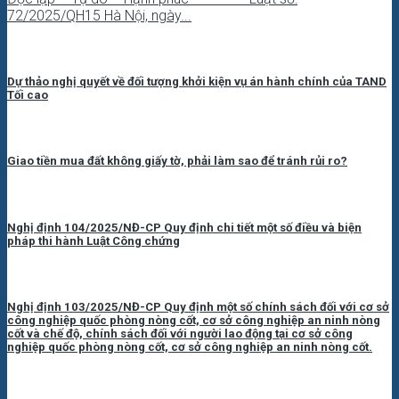
72/2025/QH15 Hà Nội, ngày...
Dự thảo nghị quyết về đối tượng khởi kiện vụ án hành chính của TAND
Tối cao
Giao tiền mua đất không giấy tờ, phải làm sao để tránh rủi ro?
Nghị định 104/2025/NĐ-CP Quy định chi tiết một số điều và biện
pháp thi hành Luật Công chứng
Nghị định 103/2025/NĐ-CP Quy định một số chính sách đối với cơ sở
công nghiệp quốc phòng nòng cốt, cơ sở công nghiệp an ninh nòng
cốt và chế độ, chính sách đối với người lao động tại cơ sở công
nghiệp quốc phòng nòng cốt, cơ sở công nghiệp an ninh nòng cốt.