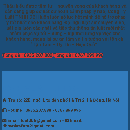
Thấu hiểu được tâm tư – nguyện vọng của khách hàng và
sẵn sàng giúp đỡ bất cứ hoàn cảnh pháp lý nào, Công Ty
Luật TNHH DBH luôn luôn nỗ lực hết mình để hỗ trợ pháp
lý tốt nhất cho khách hàng. Đội ngũ luật sư chuyên viên,
luật gia luôn cập nhật và tiếp thu thông tin luật mới nhất
nhằm phục vụ tốt – đúng – kịp thời từng vụ việc cho
khách hàng, mang lại sự an tâm và tin tưởng với tôn chỉ
“Tận Tâm – Uy Tín – Hiệu Quả” .
Tổng đài: 0935.207.888
Tổng đài: 0767.899.996
CÔNG TY LUẬT TNHH DBH
Trụ sở: 22B, ngõ 1, tổ dân phố Hà Trì 2, Hà Đông, Hà Nội
Hotline : 0935.207.888 - 0767.899.996
Email: luatdbh@gmail.com
-
Email:
dbhvnlawfirm@gmail.com