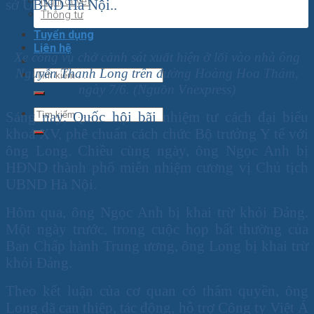
Nghị quyết
sở UBND Hà Nội..
Thông tư
Tuyển dụng
Liên hệ
Xe công vụ chở cảnh sát xuất hiện ở lối vào nhà ông
Nguyễn Thanh Long trên đường Hoàng Hoa Thám,
ngày 7/6. (Nguồn Vnexpress)
Sáng nay, Quốc hội bãi nhiệm tư cách đại biểu
khoá XV, phê chuẩn cách chức Bộ trưởng Y tế với
ông Long. Chiều cùng ngày, ông Ngọc Anh bị
HĐND thành phố miễn nhiệm cương vị Chủ tịch
UBND Hà Nội.
Hôm qua, ông Ngọc Anh bị khai trừ khỏi Đảng.
Một ngày trước, trong cuộc họp bất thường của
Ban Chấp hành Trung ương, ông Long bị khai trừ
khỏi Đảng.
Theo kết luận của cơ quan có thẩm quyền, ông
Long đã can thiệp, tác động, hỗ trợ Công ty Việt Á