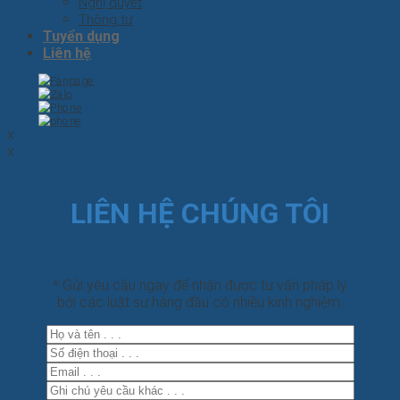
Nghị quyết
Thông tư
Tuyển dụng
Liên hệ
x
x
LIÊN HỆ CHÚNG TÔI
* Gửi yêu cầu ngay để nhận được tư vấn pháp lý
bởi các luật sư hàng đầu có nhiều kinh nghiệm.