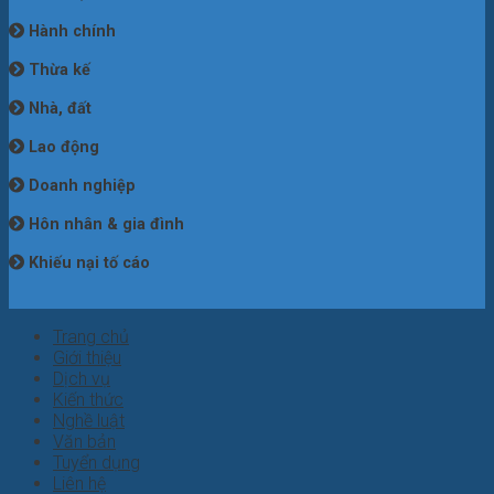
Hành chính
Thừa kế
Nhà, đất
Lao động
Doanh nghiệp
Hôn nhân & gia đình
Khiếu nại tố cáo
Trang chủ
Giới thiệu
Dịch vụ
Kiến thức
Nghề luật
Văn bản
Tuyển dụng
Liên hệ