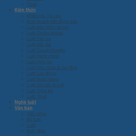
Thuế
Kiến thức
Khiếu nại, Tố cáo
Kinh doanh Bất động sản
Luật Bảo hiểm xã hội
Luật Chứng khoán
Luật Dân sự
Luật Đất đai
Luật Doanh Nghiệp
Luật Hành chính
Luật Hình sự
Luật Hôn nhân & Gia đình
Luật Lao động
Luật Ngân hàng
Luật Sở hữu trí tuệ
Luật Thừa kế
Luật Thuế
Nghề luật
Văn bản
Hiến pháp
Bộ luật
Luật
Nghị định