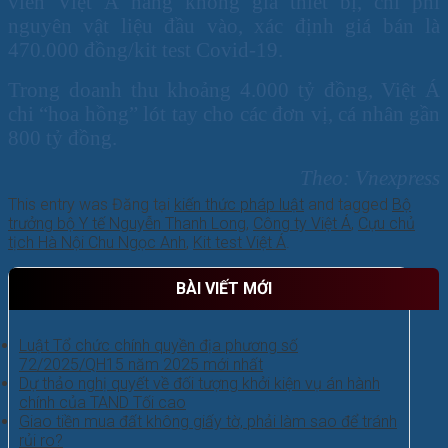
viên Việt Á nâng khống giá thiết bị, chi phí
nguyên vật liệu đầu vào, xác định giá bán là
470.000 đồng/kit test Covid-19.
Trong doanh thu khoảng 4.000 tỷ đồng, Việt Á
chi “hoa hồng” lót tay cho các đơn vị, cá nhân gần
800 tỷ đồng.
Theo: Vnexpress
This entry was Đăng tại
kiến thức pháp luật
and tagged
Bộ
trưởng bộ Y tế Nguyễn Thanh Long
,
Công ty Việt Á
,
Cựu chủ
tịch Hà Nội Chu Ngọc Anh
,
Kit test Việt Á
.
BÀI VIẾT MỚI
Luật Tổ chức chính quyền địa phương số
72/2025/QH15 năm 2025 mới nhất
Dự thảo nghị quyết về đối tượng khởi kiện vụ án hành
chính của TAND Tối cao
Giao tiền mua đất không giấy tờ, phải làm sao để tránh
rủi ro?