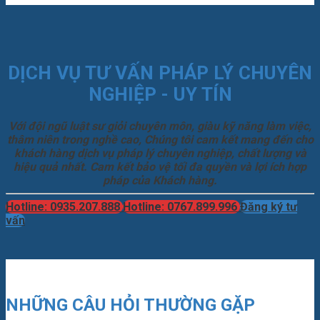
DỊCH VỤ TƯ VẤN PHÁP LÝ CHUYÊN
NGHIỆP - UY TÍN
Với đội ngũ luật sư giỏi chuyên môn, giàu kỹ năng làm việc,
thâm niên trong nghề cao, Chúng tôi cam kết mang đến cho
khách hàng dịch vụ pháp lý chuyên nghiệp, chất lượng và
hiệu quả nhất. Cam kết bảo vệ tối đa quyền và lợi ích hợp
pháp của Khách hàng.
Hotline: 0935.207.888
Hotline: 0767.899.996
Đăng ký tư
vấn
NHỮNG CÂU HỎI THƯỜNG GẶP