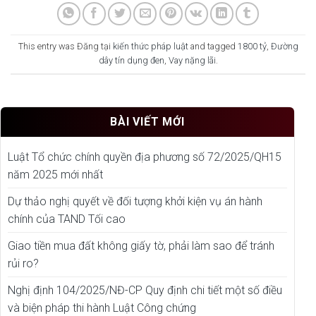
This entry was Đăng tại
kiến thức pháp luật
and tagged
1800 tỷ
,
Đường
dây tín dụng đen
,
Vay nặng lãi
.
BÀI VIẾT MỚI
Luật Tổ chức chính quyền địa phương số 72/2025/QH15
năm 2025 mới nhất
Dự thảo nghị quyết về đối tượng khởi kiện vụ án hành
chính của TAND Tối cao
Giao tiền mua đất không giấy tờ, phải làm sao để tránh
rủi ro?
Nghị định 104/2025/NĐ-CP Quy định chi tiết một số điều
và biện pháp thi hành Luật Công chứng