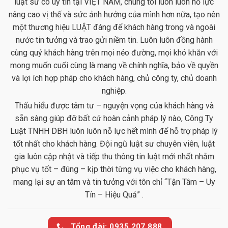
luật sư có uy tín tại VIỆT NAM, chúng tôi luôn luôn nỗ lực
nâng cao vị thế và sức ảnh hưởng của mình hơn nữa, tạo nên
một thương hiệu LUẬT đáng để khách hàng trong và ngoài
nước tin tưởng và trao gửi niềm tin. Luôn luôn đồng hành
cùng quý khách hàng trên mọi nẻo đường, mọi khó khăn với
mong muốn cuối cùng là mang về chính nghĩa, bảo về quyền
và lợi ích hợp pháp cho khách hàng, chủ công ty, chủ doanh
nghiệp.
Thấu hiểu được tâm tư – nguyện vọng của khách hàng và
sẵn sàng giúp đỡ bất cứ hoàn cảnh pháp lý nào, Công Ty
Luật TNHH DBH luôn luôn nỗ lực hết mình để hỗ trợ pháp lý
tốt nhất cho khách hàng. Đội ngũ luật sư chuyên viên, luật
gia luôn cập nhật và tiếp thu thông tin luật mới nhất nhằm
phục vụ tốt – đúng – kịp thời từng vụ việc cho khách hàng,
mang lại sự an tâm và tin tưởng với tôn chỉ “Tận Tâm – Uy
Tín – Hiệu Quả” .
Tổng đài: 0935.207.888