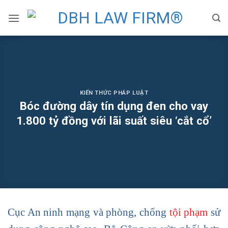
Skip
to
content
KIẾN THỨC PHÁP LUẬT
Bóc đường dây tín dụng đen cho vay
1.800 tỷ đồng với lãi suất siêu ‘cắt cổ’
Cục An ninh mạng và phòng, chống
tội phạm
sử