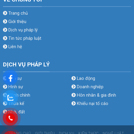
Trang chủ
Giới thiệu
Dịch vụ pháp lý
Tin tức pháp luật
Liên hệ
DỊCH VỤ PHÁP LÝ
Dân sự
Lao động
Hình sự
Doanh nghiệp
Hành chính
Hôn nhân & gia đình
Thừa kế
Khiếu nại tố cáo
Nhà, đất
TRANG CHỦ
GIỚI THIỆU
DỊCH VỤ
KIẾN THỨC
NGHỀ LUẬT