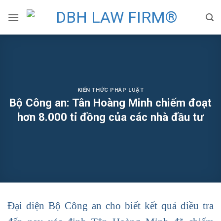
Skip
to
content
KIẾN THỨC PHÁP LUẬT
Bộ Công an: Tân Hoàng Minh chiếm đoạt
hơn 8.000 tỉ đồng của các nhà đầu tư
Đại diện Bộ Công an cho biết kết quả điều tra