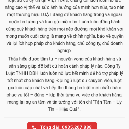
luật sư có uy tín tại VIỆT NAM, chúng tôi luôn luôn nỗ lực
nâng cao vị thế và sức ảnh hưởng của mình hơn nữa, tạo nên
một thương hiệu LUẬT đáng để khách hàng trong và ngoài
nước tin tưởng và trao gửi niềm tin. Luôn luôn đồng hành
cùng quý khách hàng trên mọi nẻo đường, mọi khó khăn với
mong muốn cuối cùng là mang về chính nghĩa, bảo về quyền
và lợi ích hợp pháp cho khách hàng, chủ công ty, chủ doanh
nghiệp.
Thấu hiểu được tâm tư – nguyện vọng của khách hàng và
sẵn sàng giúp đỡ bất cứ hoàn cảnh pháp lý nào, Công Ty
Luật TNHH DBH luôn luôn nỗ lực hết mình để hỗ trợ pháp lý
tốt nhất cho khách hàng. Đội ngũ luật sư chuyên viên, luật
gia luôn cập nhật và tiếp thu thông tin luật mới nhất nhằm
phục vụ tốt – đúng – kịp thời từng vụ việc cho khách hàng,
mang lại sự an tâm và tin tưởng với tôn chỉ “Tận Tâm – Uy
Tín – Hiệu Quả” .
Tổng đài: 0935.207.888