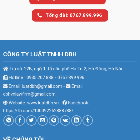
Tổng đài: 0767.899.996
CÔNG TY LUẬT TNHH DBH
Trụ sở: 22B, ngõ 1, tổ dân phố Hà Trì 2, Hà Đông, Hà Nội
Hotline : 0935.207.888 - 0767.899.996
Email: luatdbh@gmail.com
-
Email:
dbhvnlawfirm@gmail.com
Website: www.luatdbh.vn
-
Facebook:
https://fb.com/100092262888788/
VỀ CHÚNG TÔI