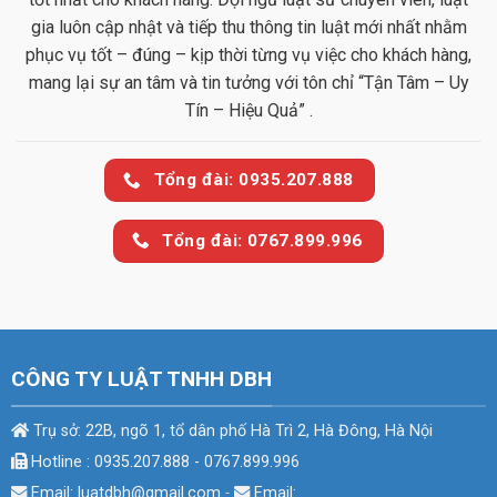
gia luôn cập nhật và tiếp thu thông tin luật mới nhất nhằm
phục vụ tốt – đúng – kịp thời từng vụ việc cho khách hàng,
mang lại sự an tâm và tin tưởng với tôn chỉ “Tận Tâm – Uy
Tín – Hiệu Quả” .
Tổng đài: 0935.207.888
Tổng đài: 0767.899.996
CÔNG TY LUẬT TNHH DBH
Trụ sở: 22B, ngõ 1, tổ dân phố Hà Trì 2, Hà Đông, Hà Nội
Hotline : 0935.207.888 - 0767.899.996
Email: luatdbh@gmail.com
-
Email: