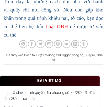
Trên đây là những cách đối phó với hành
vi quấy rối nơi công sở. Nếu còn gặp khó
khăn trong quá trình khiếu nại, tố cáo, bạn đọc
có thể liên hệ đến
Luật DBH
để được tư vấn
cụ thể
This entry was Đăng tại
Luật Lao động
and tagged
Công sở
,
Quấy rối
,
Sàm
sỡ
.
BÀI VIẾT MỚI
Luật Tổ chức chính quyền địa phương số 72/2025/QH15
năm 2025 mới nhất