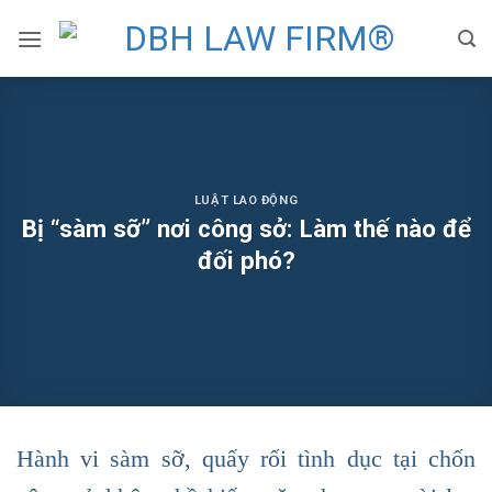
Skip
to
content
LUẬT LAO ĐỘNG
Bị “sàm sỡ” nơi công sở: Làm thế nào để
đối phó?
Hành vi sàm sỡ, quấy rối tình dục tại chốn