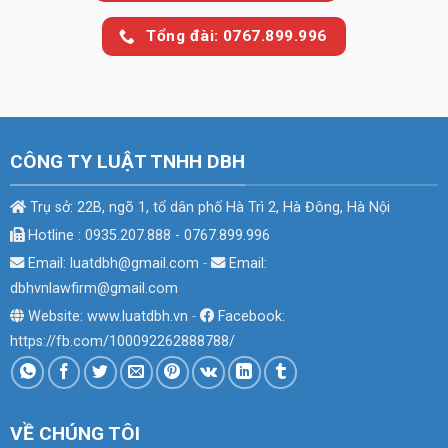
Tổng đài: 0767.899.996
CÔNG TY LUẬT TNHH DBH
Trụ sở: 22B, ngõ 1, tổ dân phố Hà Trì 2, Hà Đông, Hà Nội
Hotline : 0935.207.888 - 0767.899.996
Email: luatdbh@gmail.com
-
Email:
dbhvnlawfirm@gmail.com
Website: www.luatdbh.vn
-
Facebook:
https://fb.com/100092262888788/
VỀ CHÚNG TÔI