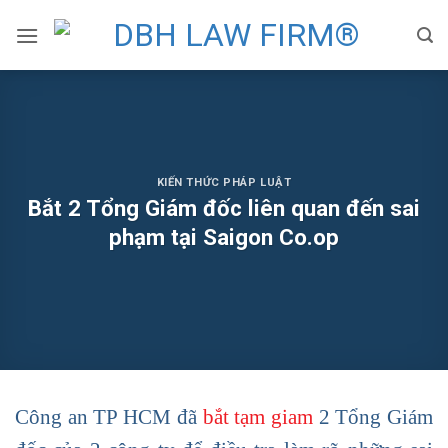
Skip
to
content
KIẾN THỨC PHÁP LUẬT
Bắt 2 Tổng Giám đốc liên quan đến sai
phạm tại Saigon Co.op
Công an TP HCM đã
bắt tạm giam
2 Tổng Giám