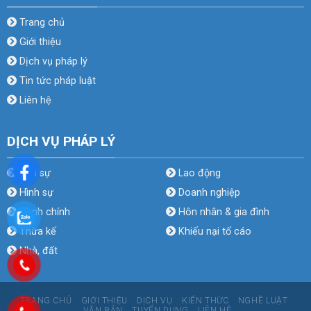
Trang chủ
Giới thiệu
Dịch vụ pháp lý
Tin tức pháp luật
Liên hệ
DỊCH VỤ PHÁP LÝ
Dân sự
Lao động
Hình sự
Doanh nghiệp
Hành chính
Hôn nhân & gia đình
Thừa kế
Khiếu nại tố cáo
Nhà, đất
TRANG CHỦ
GIỚI THIỆU
DỊCH VỤ
KIẾN THỨC
NGHỀ LUẬT
VĂN BẢN
TUYỂN DỤNG
LIÊN HỆ