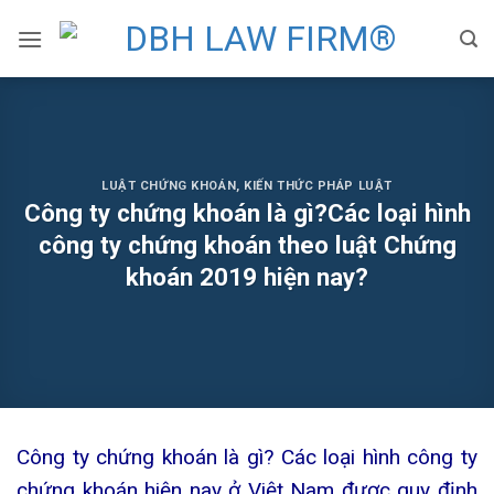
Skip
to
content
LUẬT CHỨNG KHOÁN
,
KIẾN THỨC PHÁP LUẬT
Công ty chứng khoán là gì?Các loại hình
công ty chứng khoán theo luật Chứng
khoán 2019 hiện nay?
Công ty chứng khoán là gì? Các loại hình công ty
chứng khoán hiện nay ở Việt Nam được quy định