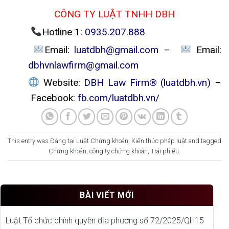
CÔNG TY LUẬT TNHH DBH
Hotline 1:
0935.207.888
Email:
luatdbh@gmail.com
–
Email:
dbhvnlawfirm@gmail.com
Website:
DBH Law Firm® (luatdbh.vn)
–
Facebook:
fb.com/luatdbh.vn/
This entry was Đăng tại
Luật Chứng khoán
,
Kiến thức pháp luật
and tagged
Chứng khoán
,
công ty chứng khoán
,
Trái phiếu
.
BÀI VIẾT MỚI
Luật Tổ chức chính quyền địa phương số 72/2025/QH15