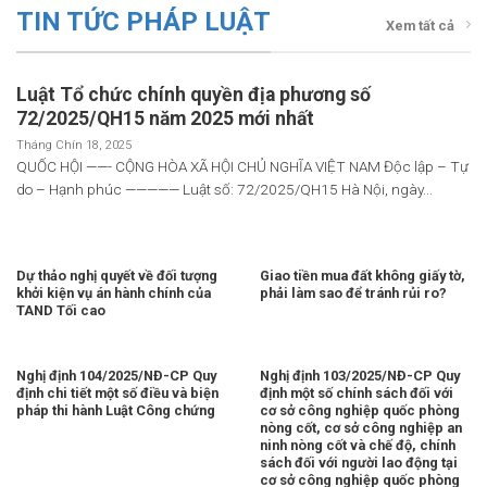
TIN TỨC PHÁP LUẬT
Xem tất cả
Luật Tổ chức chính quyền địa phương số
72/2025/QH15 năm 2025 mới nhất
Tháng Chín 18, 2025
QUỐC HỘI ——- CỘNG HÒA XÃ HỘI CHỦ NGHĨA VIỆT NAM Độc lập – Tự
do – Hạnh phúc ————— Luật số: 72/2025/QH15 Hà Nội, ngày...
Dự thảo nghị quyết về đối tượng
Giao tiền mua đất không giấy tờ,
khởi kiện vụ án hành chính của
phải làm sao để tránh rủi ro?
TAND Tối cao
Nghị định 104/2025/NĐ-CP Quy
Nghị định 103/2025/NĐ-CP Quy
định chi tiết một số điều và biện
định một số chính sách đối với
pháp thi hành Luật Công chứng
cơ sở công nghiệp quốc phòng
nòng cốt, cơ sở công nghiệp an
ninh nòng cốt và chế độ, chính
sách đối với người lao động tại
cơ sở công nghiệp quốc phòng