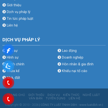
Giới thiệu
Dịch vụ pháp lý
Tin tức pháp luật
Liên hệ
DỊCH VỤ PHÁP LÝ
Dân sự
Lao động
Hình sự
Doanh nghiệp
Hành chính
Hôn nhân & gia đình
Thừa kế
Khiếu nại tố cáo
Nhà, đất
TRANG CHỦ
GIỚI THIỆU
DỊCH VỤ
KIẾN THỨC
NGHỀ LUẬT
VĂN BẢN
TUYỂN DỤNG
LIÊN HỆ
Copyright © 2010 - 2026
| CÔNG TY LUẬT TNHH DBH - www.luatdbh.vn |