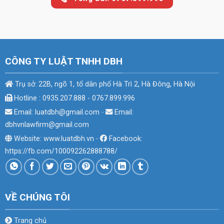
CÔNG TY LUẬT TNHH DBH
Trụ sở: 22B, ngõ 1, tổ dân phố Hà Trì 2, Hà Đông, Hà Nội
Hotline : 0935.207.888 - 0767.899.996
Email: luatdbh@gmail.com
-
Email:
dbhvnlawfirm@gmail.com
Website: www.luatdbh.vn
-
Facebook:
https://fb.com/100092262888788/
VỀ CHÚNG TÔI
Trang chủ