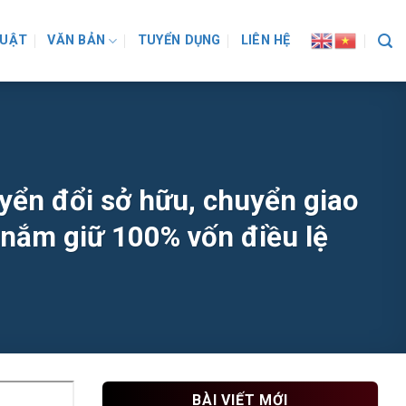
LUẬT
VĂN BẢN
TUYỂN DỤNG
LIÊN HỆ
uyển đổi sở hữu, chuyển giao
 nắm giữ 100% vốn điều lệ
BÀI VIẾT MỚI