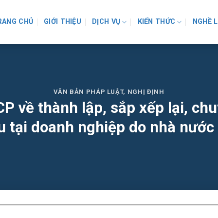
RANG CHỦ
GIỚI THIỆU
DỊCH VỤ
KIẾN THỨC
NGHỀ 
VĂN BẢN PHÁP LUẬT
,
NGHỊ ĐỊNH
 về thành lập, sắp xếp lại, ch
u tại doanh nghiệp do nhà nước