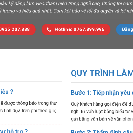
 giàu kỹ năng làm việc, thâm niên trong nghề cao, Chúng tôi ca
t lượng và hiệu quả nhất. Cam kết bảo vệ tối đa quyền và lợi í
 0935.207.888
Hotline: 0767.899.996
Đăng
QUY TRÌNH LÀM
hiêu ?
Bước 1: Tiếp nhận yêu
sẽ được thông báo trong thư
Quý khách hàng gọi điện để đư
 tính dựa trên phí theo giờ,
nghị tư vấn luật bằng biểu tư
gửi bằng văn bản về văn phòn
sự hỗ trợ ?
Bước 2: Thẩm định câu