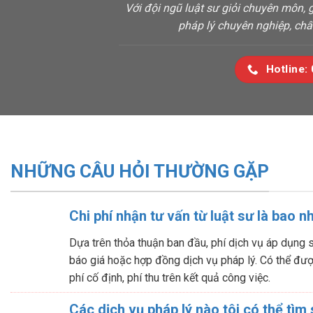
Với đội ngũ luật sư giỏi chuyên môn,
pháp lý chuyên nghiệp, chấ
Hotline:
NHỮNG CÂU HỎI THƯỜNG GẶP
Chi phí nhận tư vấn từ luật sư là bao n
Dựa trên thỏa thuận ban đầu, phí dịch vụ áp dụng 
báo giá hoặc hợp đồng dịch vụ pháp lý. Có thể được
phí cố định, phí thu trên kết quả công việc.
Các dịch vụ pháp lý nào tôi có thể tìm 