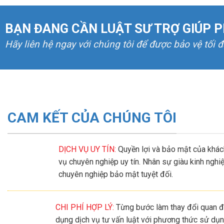
BẠN ĐANG CẦN LUẬT SƯ TRỢ GIÚP P
Hãy liên hệ ngay với chúng tôi để được bảo vệ tối 
CAM KẾT CỦA CHÚNG TÔI
DỊCH VỤ UY TÍN:
Quyền lợi và bảo mật của khách
vụ chuyên nghiệp uy tín. Nhân sự giàu kinh ngh
chuyên nghiệp bảo mật tuyệt đối.
CHI PHÍ HỢP LÝ:
Từng bước làm thay đổi quan đ
dụng dịch vụ tư vấn luật với phương thức sử dụng